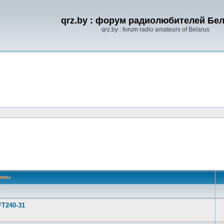
qrz.by : форум радиолюбителей Бе
qrz.by : forum radio amateurs of Belarus
емы
FT240-31