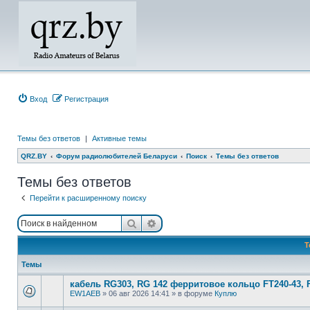
Вход
Регистрация
Темы без ответов
|
Активные темы
QRZ.BY
Форум радиолюбителей Беларуси
Поиск
Темы без ответов
Темы без ответов
Перейти к расширенному поиску
Поиск
Расширенный поиск
Т
Темы
кабель RG303, RG 142 ферритовое кольцо FT240-43, 
EW1AEB
»
06 авг 2026 14:41
» в форуме
Куплю