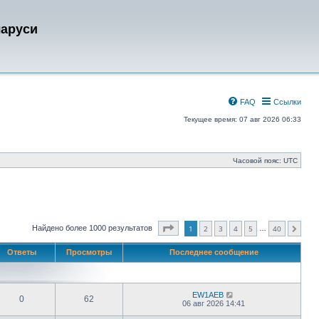
ларуси
FAQ
Ссылки
Текущее время: 07 авг 2026 06:33
Часовой пояс:
UTC
Страница
1
из
40
Найдено более 1000 результатов
1
2
3
4
5
40
…
След.
Ответы
Просмотры
Последнее сообщение
EW1AEB
0
62
06 авг 2026 14:41