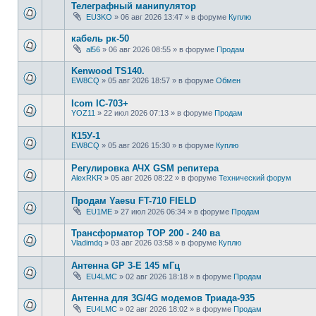
Телеграфный манипулятор
EU3KO
»
06 авг 2026 13:47
» в форуме
Куплю
кабель рк-50
al56
»
06 авг 2026 08:55
» в форуме
Продам
Kenwood TS140.
EW8CQ
»
05 авг 2026 18:57
» в форуме
Обмен
Icom IC-703+
YOZ11
»
22 июл 2026 07:13
» в форуме
Продам
К15У-1
EW8CQ
»
05 авг 2026 15:30
» в форуме
Куплю
Регулировка АЧХ GSM репитера
AlexRKR
»
05 авг 2026 08:22
» в форуме
Технический форум
Продам Yaesu FT-710 FIELD
EU1ME
»
27 июл 2026 06:34
» в форуме
Продам
Трансформатор ТОР 200 - 240 ва
Vladimdq
»
03 авг 2026 03:58
» в форуме
Куплю
Антенна GP 3-E 145 мГц
EU4LMC
»
02 авг 2026 18:18
» в форуме
Продам
Антенна для 3G/4G модемов Триада-935
EU4LMC
»
02 авг 2026 18:02
» в форуме
Продам