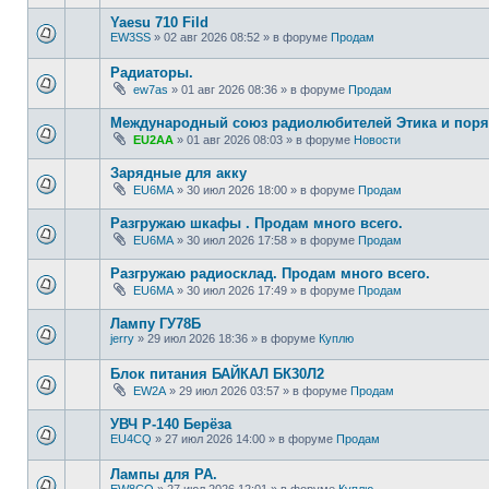
Yaesu 710 Fild
EW3SS
»
02 авг 2026 08:52
» в форуме
Продам
Радиаторы.
ew7as
»
01 авг 2026 08:36
» в форуме
Продам
Международный союз радиолюбителей Этика и поря
EU2AA
»
01 авг 2026 08:03
» в форуме
Новости
Зарядные для акку
EU6MA
»
30 июл 2026 18:00
» в форуме
Продам
Разгружаю шкафы . Продам много всего.
EU6MA
»
30 июл 2026 17:58
» в форуме
Продам
Разгружаю радиосклад. Продам много всего.
EU6MA
»
30 июл 2026 17:49
» в форуме
Продам
Лампу ГУ78Б
jerry
»
29 июл 2026 18:36
» в форуме
Куплю
Блок питания БАЙКАЛ БК30Л2
EW2A
»
29 июл 2026 03:57
» в форуме
Продам
УВЧ Р-140 Берёза
EU4CQ
»
27 июл 2026 14:00
» в форуме
Продам
Лампы для РА.
EW8CQ
»
27 июл 2026 12:01
» в форуме
Куплю