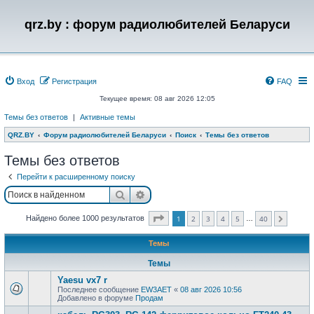
qrz.by : форум радиолюбителей Беларуси
Вход
Регистрация
FAQ
Текущее время: 08 авг 2026 12:05
Темы без ответов
|
Активные темы
QRZ.BY
Форум радиолюбителей Беларуси
Поиск
Темы без ответов
Темы без ответов
Перейти к расширенному поиску
Поиск
Расширенный поиск
Страница
1
из
40
Найдено более 1000 результатов
1
2
3
4
5
40
…
След.
Темы
Темы
Yaesu vx7 r
Последнее сообщение
EW3AET
«
08 авг 2026 10:56
Добавлено в форуме
Продам