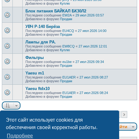
Добавлено в форуме
Куплю
Блок питания БАЙКАЛ БК30Л2
Последнее сообщение
EW2A
«
29 июл 2026 03:57
Добавлено в форуме
Продам
УВЧ Р-140 Берёза
Последнее сообщение
EU4CQ
«
27 июл 2026 14:00
Добавлено в форуме
Продам
Лампы для РА.
Последнее сообщение
EW8CQ
«
27 июл 2026 12:01
Добавлено в форуме
Куплю
Фильтры
Последнее сообщение
eu1be
«
27 июл 2026 09:34
Добавлено в форуме
Продам
Yaesu m1
Последнее сообщение
EU1AER
«
27 июл 2026 08:27
Добавлено в форуме
Продам
Yaesu ftdx10
Последнее сообщение
EU1AER
«
27 июл 2026 08:24
Добавлено в форуме
Продам
Страница
1
из
40
Найдено более 1000 результатов
1
2
3
4
5
40
…
След.
Этот сайт использует cookies для
Перейти
обеспечения своей корректной работы.
Подробнее