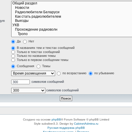
щую
Да
Нет
В названиях тем и текстах сообщений
Только в текстах сообщений
Только по названию темы
Только в первом сообщении темы
Сообщения
Темы
по возрастанию
по убыванию
символов сообщений
символов сообщений
Создано на основе
phpBB
® Forum Software © phpBB Limited
Style subsilver3.3. Design by
CabinetAdmina.ru
Русская поддержка phpBB
Конфиденциальность
|
Правила