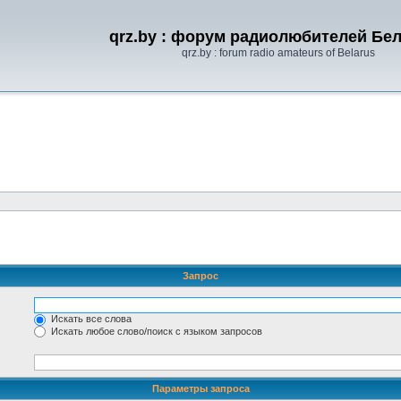
qrz.by : форум радиолюбителей Бе
qrz.by : forum radio amateurs of Belarus
Запрос
Искать все слова
Искать любое слово/поиск с языком запросов
Параметры запроса