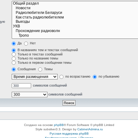
щую
Да
Нет
В названиях тем и текстах сообщений
Только в текстах сообщений
Только по названию темы
Только в первом сообщении темы
Сообщения
Темы
по возрастанию
по убыванию
символов сообщений
символов сообщений
Создано на основе
phpBB
® Forum Software © phpBB Limited
Style subsilver3.3. Design by
CabinetAdmina.ru
Русская поддержка phpBB
Конфиденциальность
|
Правила