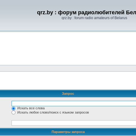
qrz.by : форум радиолюбителей Бе
qrz.by : forum radio amateurs of Belarus
Запрос
Искать все слова
Искать любое слово/поиск с языком запросов
Параметры запроса