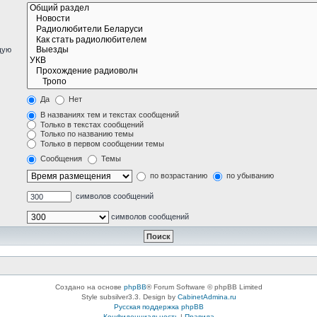
щую
Да
Нет
В названиях тем и текстах сообщений
Только в текстах сообщений
Только по названию темы
Только в первом сообщении темы
Сообщения
Темы
по возрастанию
по убыванию
символов сообщений
символов сообщений
Создано на основе
phpBB
® Forum Software © phpBB Limited
Style subsilver3.3. Design by
CabinetAdmina.ru
Русская поддержка phpBB
Конфиденциальность
|
Правила