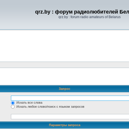
qrz.by : форум радиолюбителей Бе
qrz.by : forum radio amateurs of Belarus
Запрос
Искать все слова
Искать любое слово/поиск с языком запросов
Параметры запроса