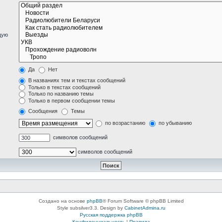
щую
Да
Нет
В названиях тем и текстах сообщений
Только в текстах сообщений
Только по названию темы
Только в первом сообщении темы
Сообщения
Темы
по возрастанию
по убыванию
символов сообщений
символов сообщений
Создано на основе
phpBB
® Forum Software © phpBB Limited
Style subsilver3.3. Design by
CabinetAdmina.ru
Русская поддержка phpBB
Конфиденциальность
|
Правила