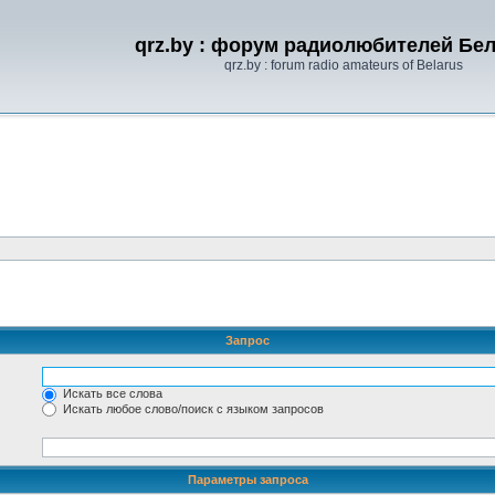
qrz.by : форум радиолюбителей Бе
qrz.by : forum radio amateurs of Belarus
Запрос
Искать все слова
Искать любое слово/поиск с языком запросов
Параметры запроса