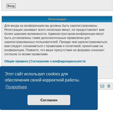
Регистрация
Для входа на конференцию вы должны быть зарегистрированы.
Регистрация занимает всего несколько минут, но предоставляет вам
более широкие возможности. Администратором конференции могут
быть установлены также дополнительные привилегии для
зарегистрированных пользователей. Прежде чем зарегистрироваться,
вам следует ознакомиться с правилами и политикой, принятыми на
конференции. Помните, что ваше присутствие на форумах означает
согласие со всеми правилами.
Общие правила
|
Соглашение о конфиденциальности
Регистрация
Этот сайт использует cookies для
обеспечения своей корректной работы.
Подробнее
QRZ.BY
Форум радиолюбителей Беларуси
Создано на основе
phpBB
® Forum Software © phpBB Limited
Style subsilver3.3. Design by
CabinetAdmina.ru
Согласен
Русская поддержка phpBB
Конфиденциальность
|
Правила