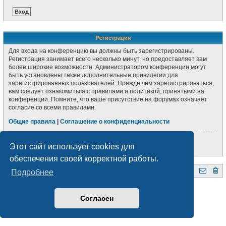
Регистрация
Для входа на конференцию вы должны быть зарегистрированы.
Регистрация занимает всего несколько минут, но предоставляет вам
более широкие возможности. Администратором конференции могут
быть установлены также дополнительные привилегии для
зарегистрированных пользователей. Прежде чем зарегистрироваться,
вам следует ознакомиться с правилами и политикой, принятыми на
конференции. Помните, что ваше присутствие на форумах означает
согласие со всеми правилами.
Общие правила
|
Соглашение о конфиденциальности
Регистрация
Этот сайт использует cookies для
обеспечения своей корректной работы.
Подробнее
QRZ.BY
Форум радиолюбителей Беларуси
Создано на основе
phpBB
® Forum Software © phpBB Limited
Style subsilver3.3. Design by
CabinetAdmina.ru
Согласен
Русская поддержка phpBB
Конфиденциальность
|
Правила