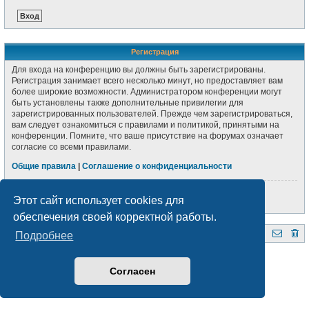
Регистрация
Для входа на конференцию вы должны быть зарегистрированы.
Регистрация занимает всего несколько минут, но предоставляет вам
более широкие возможности. Администратором конференции могут
быть установлены также дополнительные привилегии для
зарегистрированных пользователей. Прежде чем зарегистрироваться,
вам следует ознакомиться с правилами и политикой, принятыми на
конференции. Помните, что ваше присутствие на форумах означает
согласие со всеми правилами.
Общие правила
|
Соглашение о конфиденциальности
Регистрация
Этот сайт использует cookies для
обеспечения своей корректной работы.
Подробнее
QRZ.BY
Форум радиолюбителей Беларуси
Создано на основе
phpBB
® Forum Software © phpBB Limited
Style subsilver3.3. Design by
CabinetAdmina.ru
Согласен
Русская поддержка phpBB
Конфиденциальность
|
Правила