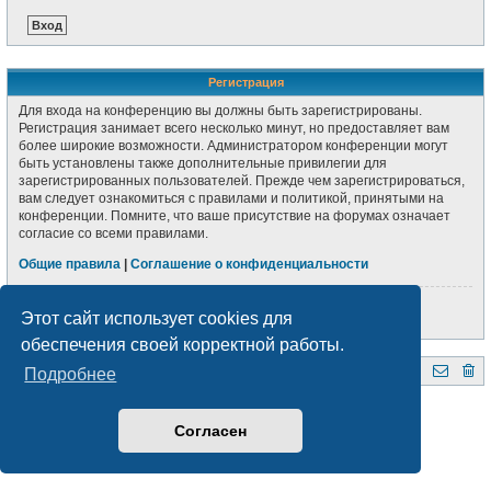
Регистрация
Для входа на конференцию вы должны быть зарегистрированы.
Регистрация занимает всего несколько минут, но предоставляет вам
более широкие возможности. Администратором конференции могут
быть установлены также дополнительные привилегии для
зарегистрированных пользователей. Прежде чем зарегистрироваться,
вам следует ознакомиться с правилами и политикой, принятыми на
конференции. Помните, что ваше присутствие на форумах означает
согласие со всеми правилами.
Общие правила
|
Соглашение о конфиденциальности
Регистрация
Этот сайт использует cookies для
обеспечения своей корректной работы.
Подробнее
QRZ.BY
Форум радиолюбителей Беларуси
Создано на основе
phpBB
® Forum Software © phpBB Limited
Style subsilver3.3. Design by
CabinetAdmina.ru
Согласен
Русская поддержка phpBB
Конфиденциальность
|
Правила