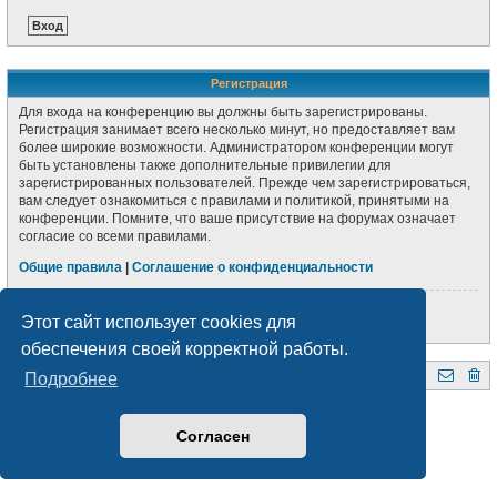
Регистрация
Для входа на конференцию вы должны быть зарегистрированы.
Регистрация занимает всего несколько минут, но предоставляет вам
более широкие возможности. Администратором конференции могут
быть установлены также дополнительные привилегии для
зарегистрированных пользователей. Прежде чем зарегистрироваться,
вам следует ознакомиться с правилами и политикой, принятыми на
конференции. Помните, что ваше присутствие на форумах означает
согласие со всеми правилами.
Общие правила
|
Соглашение о конфиденциальности
Регистрация
Этот сайт использует cookies для
обеспечения своей корректной работы.
Подробнее
QRZ.BY
Форум радиолюбителей Беларуси
Создано на основе
phpBB
® Forum Software © phpBB Limited
Style subsilver3.3. Design by
CabinetAdmina.ru
Согласен
Русская поддержка phpBB
Конфиденциальность
|
Правила