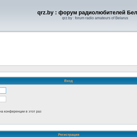
qrz.by : форум радиолюбителей Бе
qrz.by : forum radio amateurs of Belarus
Вход
а конференции в этот раз
Регистрация