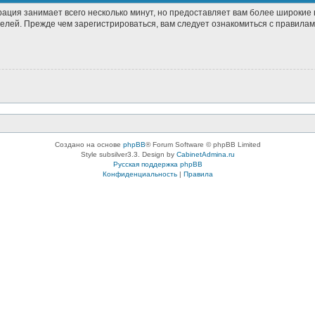
рация занимает всего несколько минут, но предоставляет вам более широки
лей. Прежде чем зарегистрироваться, вам следует ознакомиться с правилам
Создано на основе
phpBB
® Forum Software © phpBB Limited
Style subsilver3.3. Design by
CabinetAdmina.ru
Русская поддержка phpBB
Конфиденциальность
|
Правила