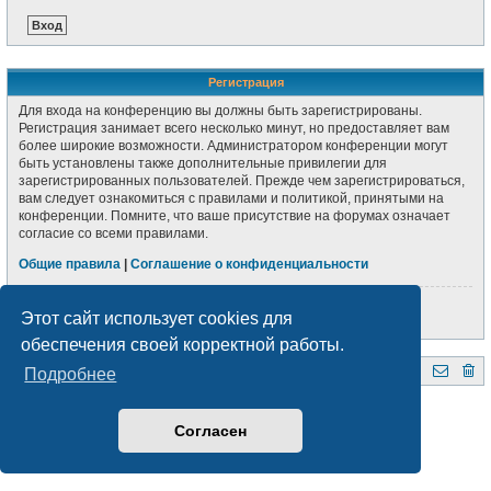
Регистрация
Для входа на конференцию вы должны быть зарегистрированы.
Регистрация занимает всего несколько минут, но предоставляет вам
более широкие возможности. Администратором конференции могут
быть установлены также дополнительные привилегии для
зарегистрированных пользователей. Прежде чем зарегистрироваться,
вам следует ознакомиться с правилами и политикой, принятыми на
конференции. Помните, что ваше присутствие на форумах означает
согласие со всеми правилами.
Общие правила
|
Соглашение о конфиденциальности
Регистрация
Этот сайт использует cookies для
обеспечения своей корректной работы.
Подробнее
QRZ.BY
Форум радиолюбителей Беларуси
Создано на основе
phpBB
® Forum Software © phpBB Limited
Style subsilver3.3. Design by
CabinetAdmina.ru
Согласен
Русская поддержка phpBB
Конфиденциальность
|
Правила