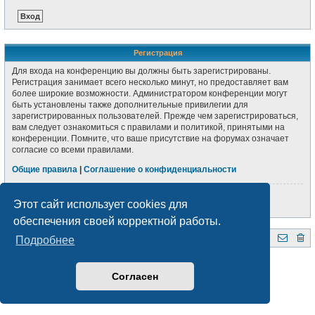
Регистрация
Для входа на конференцию вы должны быть зарегистрированы.
Регистрация занимает всего несколько минут, но предоставляет вам
более широкие возможности. Администратором конференции могут
быть установлены также дополнительные привилегии для
зарегистрированных пользователей. Прежде чем зарегистрироваться,
вам следует ознакомиться с правилами и политикой, принятыми на
конференции. Помните, что ваше присутствие на форумах означает
согласие со всеми правилами.
Общие правила
|
Соглашение о конфиденциальности
Регистрация
Этот сайт использует cookies для
обеспечения своей корректной работы.
Подробнее
QRZ.BY
Форум радиолюбителей Беларуси
Создано на основе
phpBB
® Forum Software © phpBB Limited
Style subsilver3.3. Design by
CabinetAdmina.ru
Согласен
Русская поддержка phpBB
Конфиденциальность
|
Правила