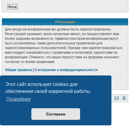
Регистрация
Для входа на конференцию вы должны быть зарегистрированы.
Регистрация занимает всего несколько минут, но предоставляет вам
более широкие возможности. Администратором конференции могут
быть установлены также дополнительные привилегии для
зарегистрированных пользователей. Прежде чем зарегистрироваться,
вам следует ознакомиться с правилами и политикой, принятыми на
конференции. Помните, что ваше присутствие на форумах означает
согласие со всеми правилами.
Общие правила
|
Соглашение о конфиденциальности
Регистрация
Этот сайт использует cookies для
обеспечения своей корректной работы.
Подробнее
QRZ.BY
Форум радиолюбителей Беларуси
Создано на основе
phpBB
® Forum Software © phpBB Limited
Style subsilver3.3. Design by
CabinetAdmina.ru
Согласен
Русская поддержка phpBB
Конфиденциальность
|
Правила