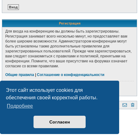
Регистрация
Для входа на конференцию вы должны быть зарегистрированы.
Регистрация занимает всего несколько минут, но предоставляет вам
более широкие возможности. Администратором конференции могут
быть установлены также дополнительные привилегии для
зарегистрированных пользователей. Прежде чем зарегистрироваться,
вам следует ознакомиться с правилами и политикой, принятыми на
конференции. Помните, что ваше присутствие на форумах означает
согласие со всеми правилами.
Общие правила
|
Соглашение о конфиденциальности
Регистрация
Этот сайт использует cookies для
обеспечения своей корректной работы.
Подробнее
QRZ.BY
Форум радиолюбителей Беларуси
Создано на основе
phpBB
® Forum Software © phpBB Limited
Style subsilver3.3. Design by
CabinetAdmina.ru
Согласен
Русская поддержка phpBB
Конфиденциальность
|
Правила