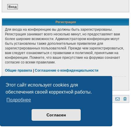
Регистрация
Для входа на конференцию вы должны быть зарегистрированы.
Регистрация занимает всего несколько минут, но предоставляет вам
более широкие возможности. Администратором конференции могут
быть установлены также дополнительные привилегии для
зарегистрированных пользователей. Прежде чем зарегистрироваться,
вам следует ознакомиться с правилами и политикой, принятыми на
конференции. Помните, что ваше присутствие на форумах означает
согласие со всеми правилами.
Общие правила
|
Соглашение о конфиденциальности
Регистрация
Этот сайт использует cookies для
обеспечения своей корректной работы.
Подробнее
QRZ.BY
Форум радиолюбителей Беларуси
Создано на основе
phpBB
® Forum Software © phpBB Limited
Style subsilver3.3. Design by
CabinetAdmina.ru
Согласен
Русская поддержка phpBB
Конфиденциальность
|
Правила