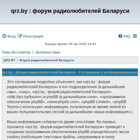
qrz.by : форум радиолюбителей Беларуси
Вход
Регистрация
FAQ
Текущее время: 09 авг 2026 14:45
Темы без ответов
|
Активные темы
QRZ.BY
Форум радиолюбителей Беларуси
qrz.by : форум радиолюбителей Беларуси - Соглашение о конфиденциальнос
Это соглашение подробно объясняет, как «qrz.by : форум
радиолюбителей Беларуси» и его подразделения (в дальнейшем
«мы», «наш», «qrz.by : форум радиолюбителей Беларуси»,
«http://qrz.by/forum») и phpBB (в дальнейшем «они», «программное
обеспечение phpBB», «www.phpbb.com», «phpBB Limited», «phpBB
Teams») используют информацию, полученную во время любой из
ваших пользовательских сессий (в дальнейшем «ваша информация»).
Ваша информация собирается двумя способами. Во-первых,
просмотр «qrz.by : форум радиолюбителей Беларуси» приведёт к
созданию программным обеспечением phpBB определённого числа
cookies (небольшие текстовые файлы, загружаемые в папку