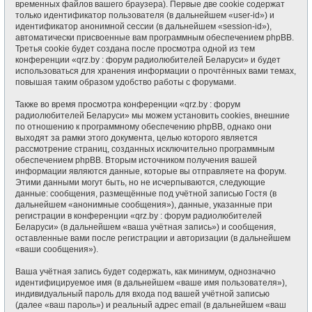
временных файлов вашего браузера). Первые две cookie содержат
только идентификатор пользователя (в дальнейшем «user-id») и
идентификатор анонимной сессии (в дальнейшем «session-id»),
автоматически присвоенные вам программным обеспечением phpBB.
Третья cookie будет создана после просмотра одной из тем
конференции «qrz.by : форум радиолюбителей Беларуси» и будет
использоваться для хранения информации о прочтённых вами темах,
повышая таким образом удобство работы с форумами.
Также во время просмотра конференции «qrz.by : форум
радиолюбителей Беларуси» мы можем установить cookies, внешние
по отношению к программному обеспечению phpBB, однако они
выходят за рамки этого документа, целью которого является
рассмотрение страниц, созданных исключительно программным
обеспечением phpBB. Вторым источником получения вашей
информации являются данные, которые вы отправляете на форум.
Этими данными могут быть, но не исчерпываются, следующие
данные: сообщения, размещённые под учётной записью Гостя (в
дальнейшем «анонимные сообщения»), данные, указанные при
регистрации в конференции «qrz.by : форум радиолюбителей
Беларуси» (в дальнейшем «ваша учётная запись») и сообщения,
оставленные вами после регистрации и авторизации (в дальнейшем
«ваши сообщения»).
Ваша учётная запись будет содержать, как минимум, однозначно
идентифицируемое имя (в дальнейшем «ваше имя пользователя»),
индивидуальный пароль для входа под вашей учётной записью
(далее «ваш пароль») и реальный адрес email (в дальнейшем «ваш