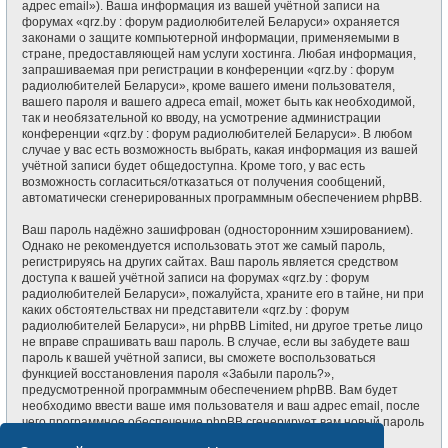
адрес email»). Ваша информация из вашей учётной записи на
форумах «qrz.by : форум радиолюбителей Беларуси» охраняется
законами о защите компьютерной информации, применяемыми в
стране, предоставляющей нам услуги хостинга. Любая информация,
запрашиваемая при регистрации в конференции «qrz.by : форум
радиолюбителей Беларуси», кроме вашего имени пользователя,
вашего пароля и вашего адреса email, может быть как необходимой,
так и необязательной ко вводу, на усмотрение администрации
конференции «qrz.by : форум радиолюбителей Беларуси». В любом
случае у вас есть возможность выбрать, какая информация из вашей
учётной записи будет общедоступна. Кроме того, у вас есть
возможность согласиться/отказаться от получения сообщений,
автоматически сгенерированных программным обеспечением phpBB.
Ваш пароль надёжно зашифрован (односторонним хэшированием).
Однако не рекомендуется использовать этот же самый пароль,
регистрируясь на других сайтах. Ваш пароль является средством
доступа к вашей учётной записи на форумах «qrz.by : форум
радиолюбителей Беларуси», пожалуйста, храните его в тайне, ни при
каких обстоятельствах ни представители «qrz.by : форум
радиолюбителей Беларуси», ни phpBB Limited, ни другое третье лицо
не вправе спрашивать ваш пароль. В случае, если вы забудете ваш
пароль к вашей учётной записи, вы сможете воспользоваться
функцией восстановления пароля «Забыли пароль?»,
предусмотренной программным обеспечением phpBB. Вам будет
необходимо ввести ваше имя пользователя и ваш адрес email, после
чего программное обеспечение phpBB сгенерирует вам новый пароль
для вашей учётной записи.