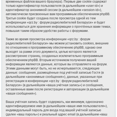
временных файлов вашего браузера). Первые две cookie содержат
только идентификатор пользователя (в дальнейшем «user-id») и
идентификатор анонимной сессии (в дальнейшем «session-id»),
автоматически присвоенные вам программным обеспечением phpBB.
Третья cookie будет создана после просмотра одной из тем
конференции «qrz.by : форум радиолюбителей Беларуси» и будет
использоваться для хранения информации о прочтённых вами темах,
повышая таким образом удобство работы с форумами.
Также во время просмотра конференции «qrz.by : форум
радиолюбителей Беларуси» мы можем установить cookies, внешние
по отношению к программному обеспечению phpBB, однако они
выходят за рамки этого документа, целью которого является
рассмотрение страниц, созданных исключительно программным
обеспечением phpBB. Вторым источником получения вашей
информации являются данные, которые вы отправляете на форум.
Этими данными могут быть, но не исчерпываются, следующие
данные: сообщения, размещённые под учётной записью Гостя (в
дальнейшем «анонимные сообщения»), данные, указанные при
регистрации в конференции «qrz.by : форум радиолюбителей
Беларуси» (в дальнейшем «ваша учётная запись») и сообщения,
оставленные вами после регистрации и авторизации (в дальнейшем
«ваши сообщения»).
Ваша учётная запись будет содержать, как минимум, однозначно
идентифицируемое имя (в дальнейшем «ваше имя пользователя»),
индивидуальный пароль для входа под вашей учётной записью
(далее «ваш пароль») и реальный адрес email (в дальнейшем «ваш