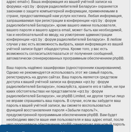
адрес email»). Ваша информация из вашей учётной записи на
форумах «qrz.by : форум радиолюбителей Беларуси» охраняется
законами о защите компьютерной информации, применяемыми в
стране, предоставляющей нам услуги хостинга. Любая информация,
запрашиваемая при регистрации в конференции «qrz.by : форум
радиолюбителей Беларуси», кроме вашего имени пользователя,
вашего пароля и вашего адреса email, может быть как необходимой,
так и необязательной ко вводу, на усмотрение администрации
конференции «qrz.by : форум радиолюбителей Беларуси». В любом
случае у вас есть возможность выбрать, какая информация из вашей
учётной записи будет общедоступна. Кроме того, у вас есть
возможность согласиться/отказаться от получения сообщений,
автоматически сгенерированных программным обеспечением phpBB.
Ваш пароль надёжно зашифрован (односторонним хэшированием).
Однако не рекомендуется использовать этот же самый пароль,
регистрируясь на других сайтах. Ваш пароль является средством
доступа к вашей учётной записи на форумах «qrz.by : форум
радиолюбителей Беларуси», пожалуйста, храните его в тайне, ни при
каких обстоятельствах ни представители «qrz.by : форум
радиолюбителей Беларуси», ни phpBB Limited, ни другое третье лицо
не вправе спрашивать ваш пароль. В случае, если вы забудете ваш
пароль к вашей учётной записи, вы сможете воспользоваться
функцией восстановления пароля «Забыли пароль?»,
предусмотренной программным обеспечением phpBB. Вам будет
необходимо ввести ваше имя пользователя и ваш адрес email, после
чего программное обеспечение phpBB сгенерирует вам новый пароль
для вашей учётной записи.