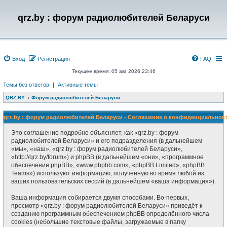
qrz.by : форум радиолюбителей Беларуси
Вход
Регистрация
FAQ
Текущее время: 05 авг 2026 23:46
Темы без ответов
|
Активные темы
QRZ.BY
Форум радиолюбителей Беларуси
qrz.by : форум радиолюбителей Беларуси - Соглашение о конфиденциальнос
Это соглашение подробно объясняет, как «qrz.by : форум
радиолюбителей Беларуси» и его подразделения (в дальнейшем
«мы», «наш», «qrz.by : форум радиолюбителей Беларуси»,
«http://qrz.by/forum») и phpBB (в дальнейшем «они», «программное
обеспечение phpBB», «www.phpbb.com», «phpBB Limited», «phpBB
Teams») используют информацию, полученную во время любой из
ваших пользовательских сессий (в дальнейшем «ваша информация»).
Ваша информация собирается двумя способами. Во-первых,
просмотр «qrz.by : форум радиолюбителей Беларуси» приведёт к
созданию программным обеспечением phpBB определённого числа
cookies (небольшие текстовые файлы, загружаемые в папку