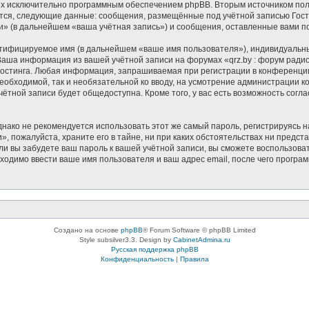
ных исключительно программным обеспечением phpBB. Вторым источником п
ются, следующие данные: сообщения, размещённые под учётной записью Гос
и» (в дальнейшем «ваша учётная запись») и сообщения, оставленные вами п
нтифицируемое имя (в дальнейшем «ваше имя пользователя»), индивидуальн
. Ваша информация из вашей учётной записи на форумах «qrz.by : форум ра
остинга. Любая информация, запрашиваемая при регистрации в конференции
 необходимой, так и необязательной ко вводу, на усмотрение администрации
чётной записи будет общедоступна. Кроме того, у вас есть возможность согл
ко не рекомендуется использовать этот же самый пароль, регистрируясь на
, пожалуйста, храните его в тайне, ни при каких обстоятельствах ни предста
если вы забудете ваш пароль к вашей учётной записи, вы сможете воспользо
димо ввести ваше имя пользователя и ваш адрес email, после чего програ
Создано на основе
phpBB
® Forum Software © phpBB Limited
Style subsilver3.3. Design by
CabinetAdmina.ru
Русская поддержка phpBB
Конфиденциальность
|
Правила