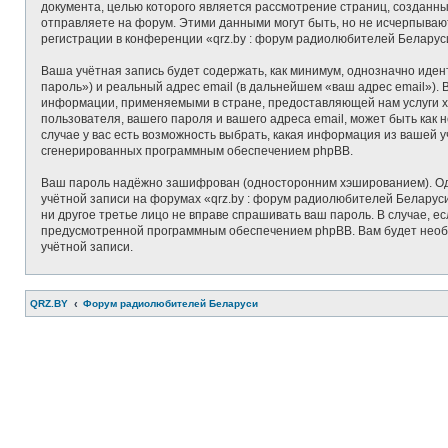
документа, целью которого является рассмотрение страниц, создан
отправляете на форум. Этими данными могут быть, но не исчерпыва
регистрации в конференции «qrz.by : форум радиолюбителей Беларус
Ваша учётная запись будет содержать, как минимум, однозначно иде
пароль») и реальный адрес email (в дальнейшем «ваш адрес email»)
информации, применяемыми в стране, предоставляющей нам услуги х
пользователя, вашего пароля и вашего адреса email, может быть как
случае у вас есть возможность выбрать, какая информация из вашей у
сгенерированных программным обеспечением phpBB.
Ваш пароль надёжно зашифрован (односторонним хэшированием). Одна
учётной записи на форумах «qrz.by : форум радиолюбителей Беларуси»
ни другое третье лицо не вправе спрашивать ваш пароль. В случае, 
предусмотренной программным обеспечением phpBB. Вам будет необхо
учётной записи.
QRZ.BY
Форум радиолюбителей Беларуси