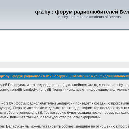
qrz.by : форум радиолюбителей Бе
qrz.by : forum radio amateurs of Belarus
qrz.by : форум радиолюбителей Беларуси - Соглашение о конфиденциальност
лей Беларуси» и его подразделения (в дальнейшем «мы», «наш», «qrz.by : фор
om», «phpBB Limited», «phpBB Teams») используют информацию, полученную
 «qrz.by : форум радиолюбителей Беларуси» приведёт к созданию программ
зера). Первые две cookie содержат только идентификатор пользователя (в 
ным обеспечением phpBB. Третья cookie будет создана после просмотра одно
темах, повышая таким образом удобство работы с форумами.
лей Беларуси» мы можем установить cookies, внешние по отношению к прогр