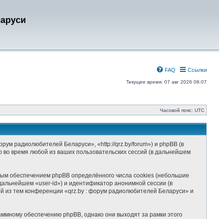
ларуси
FAQ
Ссылки
Текущее время: 07 авг 2026 08:07
Часовой пояс:
UTC
и
ум радиолюбителей Беларуси», «http://qrz.by/forum») и phpBB (в
 во время любой из ваших пользовательских сессий (в дальнейшем
ным обеспечением phpBB определённого числа cookies (небольшие
дальнейшем «user-id») и идентификатор анонимной сессии (в
й из тем конференции «qrz.by : форум радиолюбителей Беларуси» и
аммному обеспечению phpBB, однако они выходят за рамки этого