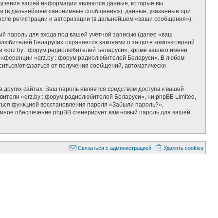
олучения вашей информации являются данные, которые вы
тя (в дальнейшем «анонимные сообщения»), данные, указанные при
осле регистрации и авторизации (в дальнейшем «ваши сообщения»).
ый пароль для входа под вашей учётной записью (далее «ваш
диолюбителей Беларуси» охраняется законами о защите компьютерной
 «qrz.by : форум радиолюбителей Беларуси», кроме вашего имени
 конференции «qrz.by : форум радиолюбителей Беларуси». В любом
аситься/отказаться от получения сообщений, автоматически
 других сайтах. Ваш пароль является средством доступа к вашей
вители «qrz.by : форум радиолюбителей Беларуси», ни phpBB Limited,
ваться функцией восстановления пароля «Забыли пароль?»,
ммное обеспечение phpBB сгенерирует вам новый пароль для вашей
Связаться с администрацией
Удалить cookies