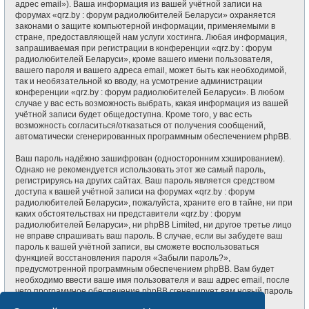
адрес email»). Ваша информация из вашей учётной записи на
форумах «qrz.by : форум радиолюбителей Беларуси» охраняется
законами о защите компьютерной информации, применяемыми в
стране, предоставляющей нам услуги хостинга. Любая информация,
запрашиваемая при регистрации в конференции «qrz.by : форум
радиолюбителей Беларуси», кроме вашего имени пользователя,
вашего пароля и вашего адреса email, может быть как необходимой,
так и необязательной ко вводу, на усмотрение администрации
конференции «qrz.by : форум радиолюбителей Беларуси». В любом
случае у вас есть возможность выбрать, какая информация из вашей
учётной записи будет общедоступна. Кроме того, у вас есть
возможность согласиться/отказаться от получения сообщений,
автоматически сгенерированных программным обеспечением phpBB.
Ваш пароль надёжно зашифрован (односторонним хэшированием).
Однако не рекомендуется использовать этот же самый пароль,
регистрируясь на других сайтах. Ваш пароль является средством
доступа к вашей учётной записи на форумах «qrz.by : форум
радиолюбителей Беларуси», пожалуйста, храните его в тайне, ни при
каких обстоятельствах ни представители «qrz.by : форум
радиолюбителей Беларуси», ни phpBB Limited, ни другое третье лицо
не вправе спрашивать ваш пароль. В случае, если вы забудете ваш
пароль к вашей учётной записи, вы сможете воспользоваться
функцией восстановления пароля «Забыли пароль?»,
предусмотренной программным обеспечением phpBB. Вам будет
необходимо ввести ваше имя пользователя и ваш адрес email, после
чего программное обеспечение phpBB сгенерирует вам новый пароль
для вашей учётной записи.