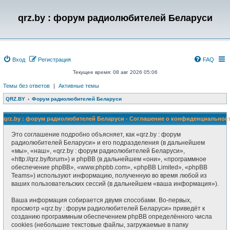
qrz.by : форум радиолюбителей Беларуси
Вход
Регистрация
FAQ
Текущее время: 08 авг 2026 05:06
Темы без ответов
|
Активные темы
QRZ.BY
Форум радиолюбителей Беларуси
qrz.by : форум радиолюбителей Беларуси - Соглашение о конфиденциальнос
Это соглашение подробно объясняет, как «qrz.by : форум
радиолюбителей Беларуси» и его подразделения (в дальнейшем
«мы», «наш», «qrz.by : форум радиолюбителей Беларуси»,
«http://qrz.by/forum») и phpBB (в дальнейшем «они», «программное
обеспечение phpBB», «www.phpbb.com», «phpBB Limited», «phpBB
Teams») используют информацию, полученную во время любой из
ваших пользовательских сессий (в дальнейшем «ваша информация»).
Ваша информация собирается двумя способами. Во-первых,
просмотр «qrz.by : форум радиолюбителей Беларуси» приведёт к
созданию программным обеспечением phpBB определённого числа
cookies (небольшие текстовые файлы, загружаемые в папку