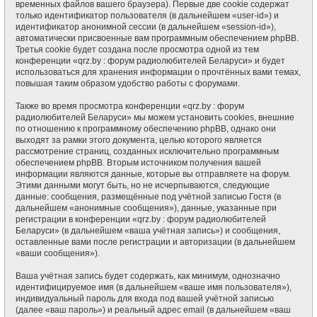
временных файлов вашего браузера). Первые две cookie содержат
только идентификатор пользователя (в дальнейшем «user-id») и
идентификатор анонимной сессии (в дальнейшем «session-id»),
автоматически присвоенные вам программным обеспечением phpBB.
Третья cookie будет создана после просмотра одной из тем
конференции «qrz.by : форум радиолюбителей Беларуси» и будет
использоваться для хранения информации о прочтённых вами темах,
повышая таким образом удобство работы с форумами.
Также во время просмотра конференции «qrz.by : форум
радиолюбителей Беларуси» мы можем установить cookies, внешние
по отношению к программному обеспечению phpBB, однако они
выходят за рамки этого документа, целью которого является
рассмотрение страниц, созданных исключительно программным
обеспечением phpBB. Вторым источником получения вашей
информации являются данные, которые вы отправляете на форум.
Этими данными могут быть, но не исчерпываются, следующие
данные: сообщения, размещённые под учётной записью Гостя (в
дальнейшем «анонимные сообщения»), данные, указанные при
регистрации в конференции «qrz.by : форум радиолюбителей
Беларуси» (в дальнейшем «ваша учётная запись») и сообщения,
оставленные вами после регистрации и авторизации (в дальнейшем
«ваши сообщения»).
Ваша учётная запись будет содержать, как минимум, однозначно
идентифицируемое имя (в дальнейшем «ваше имя пользователя»),
индивидуальный пароль для входа под вашей учётной записью
(далее «ваш пароль») и реальный адрес email (в дальнейшем «ваш