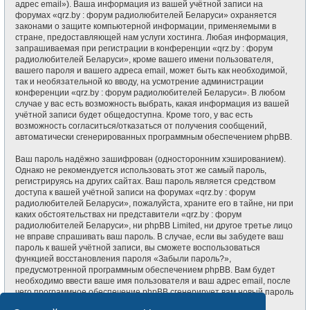
адрес email»). Ваша информация из вашей учётной записи на
форумах «qrz.by : форум радиолюбителей Беларуси» охраняется
законами о защите компьютерной информации, применяемыми в
стране, предоставляющей нам услуги хостинга. Любая информация,
запрашиваемая при регистрации в конференции «qrz.by : форум
радиолюбителей Беларуси», кроме вашего имени пользователя,
вашего пароля и вашего адреса email, может быть как необходимой,
так и необязательной ко вводу, на усмотрение администрации
конференции «qrz.by : форум радиолюбителей Беларуси». В любом
случае у вас есть возможность выбрать, какая информация из вашей
учётной записи будет общедоступна. Кроме того, у вас есть
возможность согласиться/отказаться от получения сообщений,
автоматически сгенерированных программным обеспечением phpBB.
Ваш пароль надёжно зашифрован (односторонним хэшированием).
Однако не рекомендуется использовать этот же самый пароль,
регистрируясь на других сайтах. Ваш пароль является средством
доступа к вашей учётной записи на форумах «qrz.by : форум
радиолюбителей Беларуси», пожалуйста, храните его в тайне, ни при
каких обстоятельствах ни представители «qrz.by : форум
радиолюбителей Беларуси», ни phpBB Limited, ни другое третье лицо
не вправе спрашивать ваш пароль. В случае, если вы забудете ваш
пароль к вашей учётной записи, вы сможете воспользоваться
функцией восстановления пароля «Забыли пароль?»,
предусмотренной программным обеспечением phpBB. Вам будет
необходимо ввести ваше имя пользователя и ваш адрес email, после
чего программное обеспечение phpBB сгенерирует вам новый пароль
для вашей учётной записи.