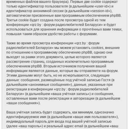
временных файлов вашего браузера). Первые две cookie содержат
только идентификатор пользователя (в дальнейшем «user-id») и
идентификатор анонимной сессии (в дальнейшем «session-id»),
автоматически присвоенные вам программным обеспечением phpBB.
Третья cookie будет создана после просмотра одной из тем
конференции «qrz.by : форум радиолюбителей Беларуси» и будет
использоваться для хранения информации о прочтённых вами темах,
повышая таким образом удобство работы с форумами.
Также во время просмотра конференции «qrz.by : форум
радиолюбителей Беларуси» мы можем установить cookies, внешние
по отношению к программному обеспечению phpBB, однако они
выходят за рамки этого документа, целью которого является
рассмотрение страниц, созданных исключительно программным
обеспечением phpBB. Вторым источником получения вашей
информации являются данные, которые вы отправляете на форум.
Этими данными могут быть, но не исчерпываются, следующие
данные: сообщения, размещённые под учётной записью Гостя (в
дальнейшем «анонимные сообщения»), данные, указанные при
регистрации в конференции «qrz.by : форум радиолюбителей
Беларуси» (в дальнейшем «ваша учётная запись») и сообщения,
оставленные вами после регистрации и авторизации (в дальнейшем
«ваши сообщения»).
Ваша учётная запись будет содержать, как минимум, однозначно
идентифицируемое имя (в дальнейшем «ваше имя пользователя»),
индивидуальный пароль для входа под вашей учётной записью
(далее «ваш пароль») и реальный адрес email (в дальнейшем «ваш