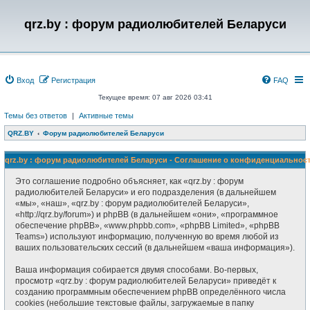
qrz.by : форум радиолюбителей Беларуси
Вход
Регистрация
FAQ
Текущее время: 07 авг 2026 03:41
Темы без ответов
|
Активные темы
QRZ.BY
Форум радиолюбителей Беларуси
qrz.by : форум радиолюбителей Беларуси - Соглашение о конфиденциальнос
Это соглашение подробно объясняет, как «qrz.by : форум
радиолюбителей Беларуси» и его подразделения (в дальнейшем
«мы», «наш», «qrz.by : форум радиолюбителей Беларуси»,
«http://qrz.by/forum») и phpBB (в дальнейшем «они», «программное
обеспечение phpBB», «www.phpbb.com», «phpBB Limited», «phpBB
Teams») используют информацию, полученную во время любой из
ваших пользовательских сессий (в дальнейшем «ваша информация»).
Ваша информация собирается двумя способами. Во-первых,
просмотр «qrz.by : форум радиолюбителей Беларуси» приведёт к
созданию программным обеспечением phpBB определённого числа
cookies (небольшие текстовые файлы, загружаемые в папку