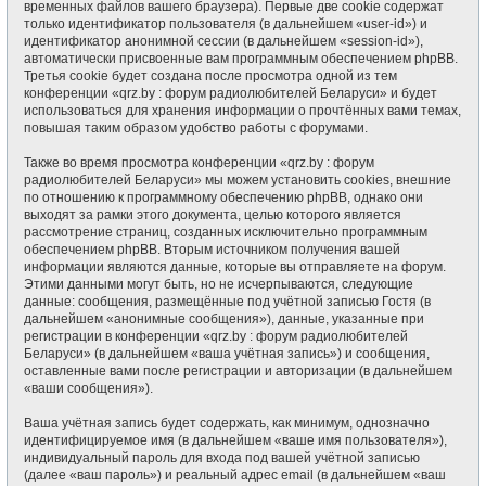
временных файлов вашего браузера). Первые две cookie содержат
только идентификатор пользователя (в дальнейшем «user-id») и
идентификатор анонимной сессии (в дальнейшем «session-id»),
автоматически присвоенные вам программным обеспечением phpBB.
Третья cookie будет создана после просмотра одной из тем
конференции «qrz.by : форум радиолюбителей Беларуси» и будет
использоваться для хранения информации о прочтённых вами темах,
повышая таким образом удобство работы с форумами.
Также во время просмотра конференции «qrz.by : форум
радиолюбителей Беларуси» мы можем установить cookies, внешние
по отношению к программному обеспечению phpBB, однако они
выходят за рамки этого документа, целью которого является
рассмотрение страниц, созданных исключительно программным
обеспечением phpBB. Вторым источником получения вашей
информации являются данные, которые вы отправляете на форум.
Этими данными могут быть, но не исчерпываются, следующие
данные: сообщения, размещённые под учётной записью Гостя (в
дальнейшем «анонимные сообщения»), данные, указанные при
регистрации в конференции «qrz.by : форум радиолюбителей
Беларуси» (в дальнейшем «ваша учётная запись») и сообщения,
оставленные вами после регистрации и авторизации (в дальнейшем
«ваши сообщения»).
Ваша учётная запись будет содержать, как минимум, однозначно
идентифицируемое имя (в дальнейшем «ваше имя пользователя»),
индивидуальный пароль для входа под вашей учётной записью
(далее «ваш пароль») и реальный адрес email (в дальнейшем «ваш