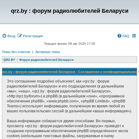
qrz.by : форум радиолюбителей Беларуси
Вход
Регистрация
FAQ
Текущее время: 08 авг 2026 17:05
Темы без ответов
|
Активные темы
QRZ.BY
Форум радиолюбителей Беларуси
qrz.by : форум радиолюбителей Беларуси - Соглашение о конфиденциальнос
Это соглашение подробно объясняет, как «qrz.by : форум
радиолюбителей Беларуси» и его подразделения (в дальнейшем
«мы», «наш», «qrz.by : форум радиолюбителей Беларуси»,
«http://qrz.by/forum») и phpBB (в дальнейшем «они», «программное
обеспечение phpBB», «www.phpbb.com», «phpBB Limited», «phpBB
Teams») используют информацию, полученную во время любой из
ваших пользовательских сессий (в дальнейшем «ваша информация»).
Ваша информация собирается двумя способами. Во-первых,
просмотр «qrz.by : форум радиолюбителей Беларуси» приведёт к
созданию программным обеспечением phpBB определённого числа
cookies (небольшие текстовые файлы, загружаемые в папку