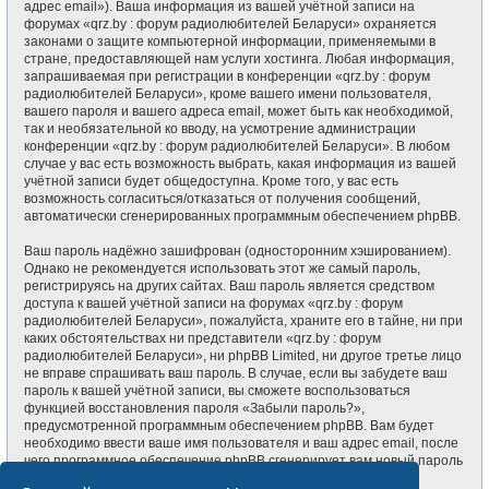
адрес email»). Ваша информация из вашей учётной записи на
форумах «qrz.by : форум радиолюбителей Беларуси» охраняется
законами о защите компьютерной информации, применяемыми в
стране, предоставляющей нам услуги хостинга. Любая информация,
запрашиваемая при регистрации в конференции «qrz.by : форум
радиолюбителей Беларуси», кроме вашего имени пользователя,
вашего пароля и вашего адреса email, может быть как необходимой,
так и необязательной ко вводу, на усмотрение администрации
конференции «qrz.by : форум радиолюбителей Беларуси». В любом
случае у вас есть возможность выбрать, какая информация из вашей
учётной записи будет общедоступна. Кроме того, у вас есть
возможность согласиться/отказаться от получения сообщений,
автоматически сгенерированных программным обеспечением phpBB.
Ваш пароль надёжно зашифрован (односторонним хэшированием).
Однако не рекомендуется использовать этот же самый пароль,
регистрируясь на других сайтах. Ваш пароль является средством
доступа к вашей учётной записи на форумах «qrz.by : форум
радиолюбителей Беларуси», пожалуйста, храните его в тайне, ни при
каких обстоятельствах ни представители «qrz.by : форум
радиолюбителей Беларуси», ни phpBB Limited, ни другое третье лицо
не вправе спрашивать ваш пароль. В случае, если вы забудете ваш
пароль к вашей учётной записи, вы сможете воспользоваться
функцией восстановления пароля «Забыли пароль?»,
предусмотренной программным обеспечением phpBB. Вам будет
необходимо ввести ваше имя пользователя и ваш адрес email, после
чего программное обеспечение phpBB сгенерирует вам новый пароль
для вашей учётной записи.