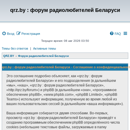
qrz.by : форум радиолюбителей Беларуси
Вход
Регистрация
FAQ
Текущее время: 08 авг 2026 03:50
Темы без ответов
|
Активные темы
QRZ.BY
Форум радиолюбителей Беларуси
qrz.by : форум радиолюбителей Беларуси - Соглашение о конфиденциальнос
Это соглашение подробно объясняет, как «qrz.by : форум
радиолюбителей Беларуси» и его подразделения (в дальнейшем
«мы», «наш», «qrz.by : форум радиолюбителей Беларуси»,
«http://qrz.by/forum») и phpBB (в дальнейшем «они», «программное
обеспечение phpBB», «www.phpbb.com», «phpBB Limited», «phpBB
Teams») используют информацию, полученную во время любой из
ваших пользовательских сессий (в дальнейшем «ваша информация»).
Ваша информация собирается двумя способами. Во-первых,
просмотр «qrz.by : форум радиолюбителей Беларуси» приведёт к
созданию программным обеспечением phpBB определённого числа
cookies (небольшие текстовые файлы, загружаемые в папку