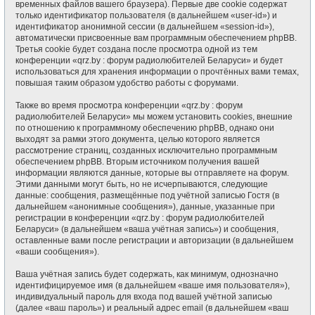
временных файлов вашего браузера). Первые две cookie содержат
только идентификатор пользователя (в дальнейшем «user-id») и
идентификатор анонимной сессии (в дальнейшем «session-id»),
автоматически присвоенные вам программным обеспечением phpBB.
Третья cookie будет создана после просмотра одной из тем
конференции «qrz.by : форум радиолюбителей Беларуси» и будет
использоваться для хранения информации о прочтённых вами темах,
повышая таким образом удобство работы с форумами.
Также во время просмотра конференции «qrz.by : форум
радиолюбителей Беларуси» мы можем установить cookies, внешние
по отношению к программному обеспечению phpBB, однако они
выходят за рамки этого документа, целью которого является
рассмотрение страниц, созданных исключительно программным
обеспечением phpBB. Вторым источником получения вашей
информации являются данные, которые вы отправляете на форум.
Этими данными могут быть, но не исчерпываются, следующие
данные: сообщения, размещённые под учётной записью Гостя (в
дальнейшем «анонимные сообщения»), данные, указанные при
регистрации в конференции «qrz.by : форум радиолюбителей
Беларуси» (в дальнейшем «ваша учётная запись») и сообщения,
оставленные вами после регистрации и авторизации (в дальнейшем
«ваши сообщения»).
Ваша учётная запись будет содержать, как минимум, однозначно
идентифицируемое имя (в дальнейшем «ваше имя пользователя»),
индивидуальный пароль для входа под вашей учётной записью
(далее «ваш пароль») и реальный адрес email (в дальнейшем «ваш