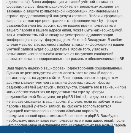
адрес email»). Ваша информация из вашей учётной записи на
форумах «qrz.by : форум радиолюбителей Беларуси» охраняется
законами о защите компьютерной информации, применяемыми в
стране, предоставляющей нам услуги хостинга. Любая информация,
запрашиваемая при регистрации в конференции «qrz.by : форум
радиолюбителей Беларуси», кроме вашего имени пользователя,
вашего пароля и вашего адреса email, может быть как необходимой,
так и необязательной ко вводу, на усмотрение администрации
конференции «qrz.by : форум радиолюбителей Беларуси». В любом
случае у вас есть возможность выбрать, какая информация из вашей
учётной записи будет общедоступна. Кроме того, у вас есть
возможность согласиться/отказаться от получения сообщений,
автоматически сгенерированных программным обеспечением phpBB.
Ваш пароль надёжно зашифрован (односторонним хэшированием).
Однако не рекомендуется использовать этот же самый пароль,
регистрируясь на других сайтах. Ваш пароль является средством
доступа к вашей учётной записи на форумах «qrz.by : форум
радиолюбителей Беларуси», пожалуйста, храните его в тайне, ни при
каких обстоятельствах ни представители «qrz.by : форум
радиолюбителей Беларуси», ни phpBB Limited, ни другое третье лицо
не вправе спрашивать ваш пароль. В случае, если вы забудете ваш
пароль к вашей учётной записи, вы сможете воспользоваться
функцией восстановления пароля «Забыли пароль?»,
предусмотренной программным обеспечением phpBB. Вам будет
необходимо ввести ваше имя пользователя и ваш адрес email, после
чего программное обеспечение phpBB сгенерирует вам новый пароль
для вашей учётной записи.