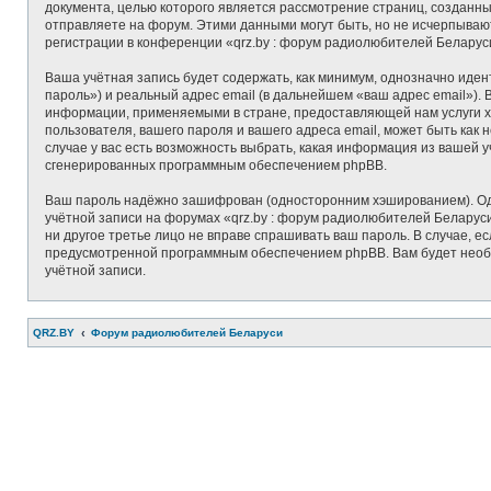
документа, целью которого является рассмотрение страниц, создан
отправляете на форум. Этими данными могут быть, но не исчерпыва
регистрации в конференции «qrz.by : форум радиолюбителей Беларус
Ваша учётная запись будет содержать, как минимум, однозначно иде
пароль») и реальный адрес email (в дальнейшем «ваш адрес email»)
информации, применяемыми в стране, предоставляющей нам услуги х
пользователя, вашего пароля и вашего адреса email, может быть как
случае у вас есть возможность выбрать, какая информация из вашей у
сгенерированных программным обеспечением phpBB.
Ваш пароль надёжно зашифрован (односторонним хэшированием). Одна
учётной записи на форумах «qrz.by : форум радиолюбителей Беларуси»
ни другое третье лицо не вправе спрашивать ваш пароль. В случае, 
предусмотренной программным обеспечением phpBB. Вам будет необхо
учётной записи.
QRZ.BY
Форум радиолюбителей Беларуси