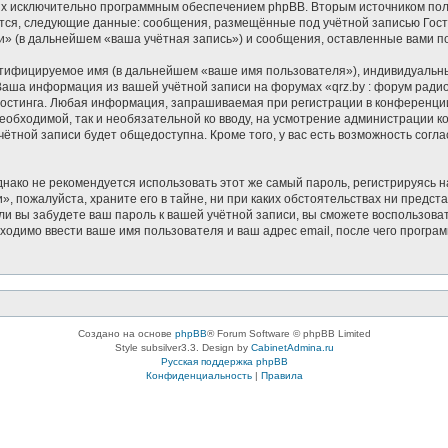
ных исключительно программным обеспечением phpBB. Вторым источником п
ются, следующие данные: сообщения, размещённые под учётной записью Гос
и» (в дальнейшем «ваша учётная запись») и сообщения, оставленные вами п
нтифицируемое имя (в дальнейшем «ваше имя пользователя»), индивидуальн
. Ваша информация из вашей учётной записи на форумах «qrz.by : форум ра
остинга. Любая информация, запрашиваемая при регистрации в конференции
 необходимой, так и необязательной ко вводу, на усмотрение администрации
чётной записи будет общедоступна. Кроме того, у вас есть возможность согл
ко не рекомендуется использовать этот же самый пароль, регистрируясь на
, пожалуйста, храните его в тайне, ни при каких обстоятельствах ни предста
если вы забудете ваш пароль к вашей учётной записи, вы сможете воспользо
димо ввести ваше имя пользователя и ваш адрес email, после чего програ
Создано на основе
phpBB
® Forum Software © phpBB Limited
Style subsilver3.3. Design by
CabinetAdmina.ru
Русская поддержка phpBB
Конфиденциальность
|
Правила