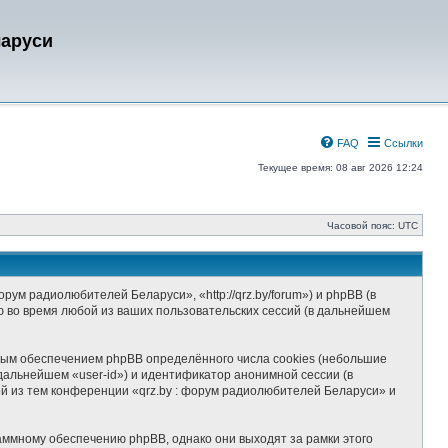
ларуси
FAQ
Ссылки
Текущее время: 08 авг 2026 12:24
Часовой пояс:
UTC
и
ум радиолюбителей Беларуси», «http://qrz.by/forum») и phpBB (в
 во время любой из ваших пользовательских сессий (в дальнейшем
ным обеспечением phpBB определённого числа cookies (небольшие
дальнейшем «user-id») и идентификатор анонимной сессии (в
й из тем конференции «qrz.by : форум радиолюбителей Беларуси» и
аммному обеспечению phpBB, однако они выходят за рамки этого