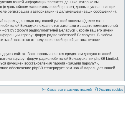
олучения вашей информации являются данные, которые вы
тя (в дальнейшем «анонимные сообщения»), данные, указанные при
осле регистрации и авторизации (в дальнейшем «ваши сообщения»).
ый пароль для входа под вашей учётной записью (далее «ваш
диолюбителей Беларуси» охраняется законами о защите компьютерной
 «qrz.by : форум радиолюбителей Беларуси», кроме вашего имени
 конференции «qrz.by : форум радиолюбителей Беларуси». В любом
аситься/отказаться от получения сообщений, автоматически
 других сайтах. Ваш пароль является средством доступа к вашей
вители «qrz.by : форум радиолюбителей Беларуси», ни phpBB Limited,
ваться функцией восстановления пароля «Забыли пароль?»,
ммное обеспечение phpBB сгенерирует вам новый пароль для вашей
Связаться с администрацией
Удалить cookies