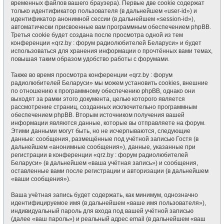
временных файлов вашего браузера). Первые две cookie содержат
только идентификатор пользователя (в дальнейшем «user-id») и
идентификатор анонимной сессии (в дальнейшем «session-id»),
автоматически присвоенные вам программным обеспечением phpBB.
Третья cookie будет создана после просмотра одной из тем
конференции «qrz.by : форум радиолюбителей Беларуси» и будет
использоваться для хранения информации о прочтённых вами темах,
повышая таким образом удобство работы с форумами.
Также во время просмотра конференции «qrz.by : форум
радиолюбителей Беларуси» мы можем установить cookies, внешние
по отношению к программному обеспечению phpBB, однако они
выходят за рамки этого документа, целью которого является
рассмотрение страниц, созданных исключительно программным
обеспечением phpBB. Вторым источником получения вашей
информации являются данные, которые вы отправляете на форум.
Этими данными могут быть, но не исчерпываются, следующие
данные: сообщения, размещённые под учётной записью Гостя (в
дальнейшем «анонимные сообщения»), данные, указанные при
регистрации в конференции «qrz.by : форум радиолюбителей
Беларуси» (в дальнейшем «ваша учётная запись») и сообщения,
оставленные вами после регистрации и авторизации (в дальнейшем
«ваши сообщения»).
Ваша учётная запись будет содержать, как минимум, однозначно
идентифицируемое имя (в дальнейшем «ваше имя пользователя»),
индивидуальный пароль для входа под вашей учётной записью
(далее «ваш пароль») и реальный адрес email (в дальнейшем «ваш