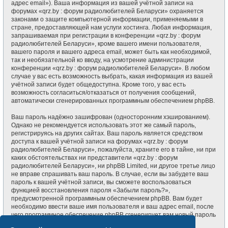
адрес email»). Ваша информация из вашей учётной записи на
форумах «qrz.by : форум радиолюбителей Беларуси» охраняется
законами о защите компьютерной информации, применяемыми в
стране, предоставляющей нам услуги хостинга. Любая информация,
запрашиваемая при регистрации в конференции «qrz.by : форум
радиолюбителей Беларуси», кроме вашего имени пользователя,
вашего пароля и вашего адреса email, может быть как необходимой,
так и необязательной ко вводу, на усмотрение администрации
конференции «qrz.by : форум радиолюбителей Беларуси». В любом
случае у вас есть возможность выбрать, какая информация из вашей
учётной записи будет общедоступна. Кроме того, у вас есть
возможность согласиться/отказаться от получения сообщений,
автоматически сгенерированных программным обеспечением phpBB.
Ваш пароль надёжно зашифрован (односторонним хэшированием).
Однако не рекомендуется использовать этот же самый пароль,
регистрируясь на других сайтах. Ваш пароль является средством
доступа к вашей учётной записи на форумах «qrz.by : форум
радиолюбителей Беларуси», пожалуйста, храните его в тайне, ни при
каких обстоятельствах ни представители «qrz.by : форум
радиолюбителей Беларуси», ни phpBB Limited, ни другое третье лицо
не вправе спрашивать ваш пароль. В случае, если вы забудете ваш
пароль к вашей учётной записи, вы сможете воспользоваться
функцией восстановления пароля «Забыли пароль?»,
предусмотренной программным обеспечением phpBB. Вам будет
необходимо ввести ваше имя пользователя и ваш адрес email, после
чего программное обеспечение phpBB сгенерирует вам новый пароль
для вашей учётной записи.