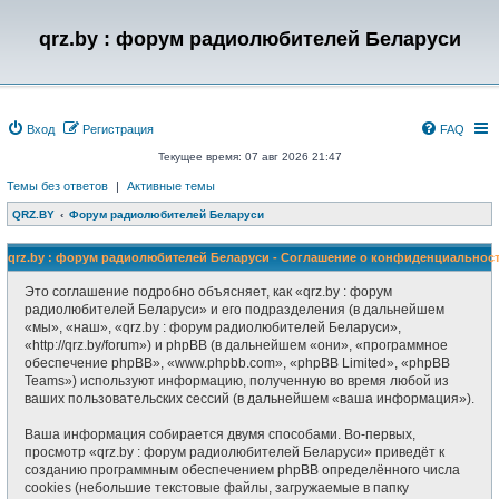
qrz.by : форум радиолюбителей Беларуси
Вход
Регистрация
FAQ
Текущее время: 07 авг 2026 21:47
Темы без ответов
|
Активные темы
QRZ.BY
Форум радиолюбителей Беларуси
qrz.by : форум радиолюбителей Беларуси - Соглашение о конфиденциальнос
Это соглашение подробно объясняет, как «qrz.by : форум
радиолюбителей Беларуси» и его подразделения (в дальнейшем
«мы», «наш», «qrz.by : форум радиолюбителей Беларуси»,
«http://qrz.by/forum») и phpBB (в дальнейшем «они», «программное
обеспечение phpBB», «www.phpbb.com», «phpBB Limited», «phpBB
Teams») используют информацию, полученную во время любой из
ваших пользовательских сессий (в дальнейшем «ваша информация»).
Ваша информация собирается двумя способами. Во-первых,
просмотр «qrz.by : форум радиолюбителей Беларуси» приведёт к
созданию программным обеспечением phpBB определённого числа
cookies (небольшие текстовые файлы, загружаемые в папку