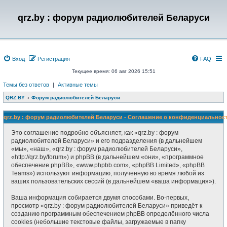
qrz.by : форум радиолюбителей Беларуси
Вход
Регистрация
FAQ
Текущее время: 06 авг 2026 15:51
Темы без ответов
|
Активные темы
QRZ.BY
Форум радиолюбителей Беларуси
qrz.by : форум радиолюбителей Беларуси - Соглашение о конфиденциальнос
Это соглашение подробно объясняет, как «qrz.by : форум
радиолюбителей Беларуси» и его подразделения (в дальнейшем
«мы», «наш», «qrz.by : форум радиолюбителей Беларуси»,
«http://qrz.by/forum») и phpBB (в дальнейшем «они», «программное
обеспечение phpBB», «www.phpbb.com», «phpBB Limited», «phpBB
Teams») используют информацию, полученную во время любой из
ваших пользовательских сессий (в дальнейшем «ваша информация»).
Ваша информация собирается двумя способами. Во-первых,
просмотр «qrz.by : форум радиолюбителей Беларуси» приведёт к
созданию программным обеспечением phpBB определённого числа
cookies (небольшие текстовые файлы, загружаемые в папку