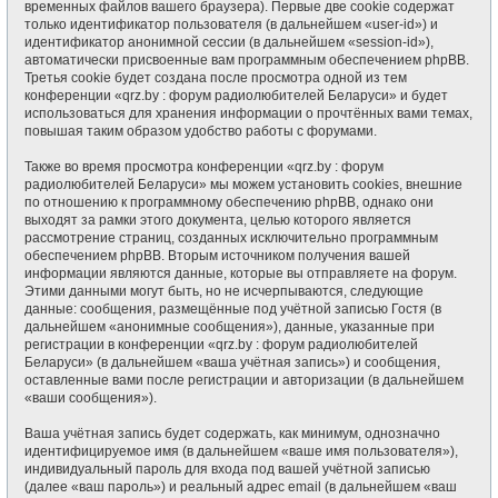
временных файлов вашего браузера). Первые две cookie содержат
только идентификатор пользователя (в дальнейшем «user-id») и
идентификатор анонимной сессии (в дальнейшем «session-id»),
автоматически присвоенные вам программным обеспечением phpBB.
Третья cookie будет создана после просмотра одной из тем
конференции «qrz.by : форум радиолюбителей Беларуси» и будет
использоваться для хранения информации о прочтённых вами темах,
повышая таким образом удобство работы с форумами.
Также во время просмотра конференции «qrz.by : форум
радиолюбителей Беларуси» мы можем установить cookies, внешние
по отношению к программному обеспечению phpBB, однако они
выходят за рамки этого документа, целью которого является
рассмотрение страниц, созданных исключительно программным
обеспечением phpBB. Вторым источником получения вашей
информации являются данные, которые вы отправляете на форум.
Этими данными могут быть, но не исчерпываются, следующие
данные: сообщения, размещённые под учётной записью Гостя (в
дальнейшем «анонимные сообщения»), данные, указанные при
регистрации в конференции «qrz.by : форум радиолюбителей
Беларуси» (в дальнейшем «ваша учётная запись») и сообщения,
оставленные вами после регистрации и авторизации (в дальнейшем
«ваши сообщения»).
Ваша учётная запись будет содержать, как минимум, однозначно
идентифицируемое имя (в дальнейшем «ваше имя пользователя»),
индивидуальный пароль для входа под вашей учётной записью
(далее «ваш пароль») и реальный адрес email (в дальнейшем «ваш