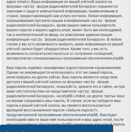
адрес email»). Ваша информация из вашей учётной записи на
форумах «qrz.by : форум радиолюбителей Беларуси» охраняется
законами о защите компьютерной информации, применяемыми в
стране, предоставляющей нам услуги хостинга. Любая информация,
запрашиваемая при регистрации в конференции «qrz.by : форум
радиолюбителей Беларуси», кроме вашего имени пользователя,
вашего пароля и вашего адреса email, может быть как необходимой,
так и необязательной ко вводу, на усмотрение администрации
конференции «qrz.by : форум радиолюбителей Беларуси». В любом
случае у вас есть возможность выбрать, какая информация из вашей
учётной записи будет общедоступна. Кроме того, у вас есть
возможность согласиться/отказаться от получения сообщений,
автоматически сгенерированных программным обеспечением phpBB.
Ваш пароль надёжно зашифрован (односторонним хэшированием).
Однако не рекомендуется использовать этот же самый пароль,
регистрируясь на других сайтах. Ваш пароль является средством
доступа к вашей учётной записи на форумах «qrz.by : форум
радиолюбителей Беларуси», пожалуйста, храните его в тайне, ни при
каких обстоятельствах ни представители «qrz.by : форум
радиолюбителей Беларуси», ни phpBB Limited, ни другое третье лицо
не вправе спрашивать ваш пароль. В случае, если вы забудете ваш
пароль к вашей учётной записи, вы сможете воспользоваться
функцией восстановления пароля «Забыли пароль?»,
предусмотренной программным обеспечением phpBB. Вам будет
необходимо ввести ваше имя пользователя и ваш адрес email, после
чего программное обеспечение phpBB сгенерирует вам новый пароль
для вашей учётной записи.