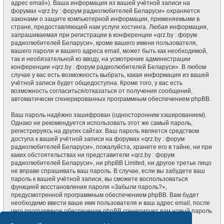
адрес email»). Ваша информация из вашей учётной записи на
форумах «qrz.by : форум радиолюбителей Беларуси» охраняется
законами о защите компьютерной информации, применяемыми в
стране, предоставляющей нам услуги хостинга. Любая информация,
запрашиваемая при регистрации в конференции «qrz.by : форум
радиолюбителей Беларуси», кроме вашего имени пользователя,
вашего пароля и вашего адреса email, может быть как необходимой,
так и необязательной ко вводу, на усмотрение администрации
конференции «qrz.by : форум радиолюбителей Беларуси». В любом
случае у вас есть возможность выбрать, какая информация из вашей
учётной записи будет общедоступна. Кроме того, у вас есть
возможность согласиться/отказаться от получения сообщений,
автоматически сгенерированных программным обеспечением phpBB.
Ваш пароль надёжно зашифрован (односторонним хэшированием).
Однако не рекомендуется использовать этот же самый пароль,
регистрируясь на других сайтах. Ваш пароль является средством
доступа к вашей учётной записи на форумах «qrz.by : форум
радиолюбителей Беларуси», пожалуйста, храните его в тайне, ни при
каких обстоятельствах ни представители «qrz.by : форум
радиолюбителей Беларуси», ни phpBB Limited, ни другое третье лицо
не вправе спрашивать ваш пароль. В случае, если вы забудете ваш
пароль к вашей учётной записи, вы сможете воспользоваться
функцией восстановления пароля «Забыли пароль?»,
предусмотренной программным обеспечением phpBB. Вам будет
необходимо ввести ваше имя пользователя и ваш адрес email, после
чего программное обеспечение phpBB сгенерирует вам новый пароль
для вашей учётной записи.