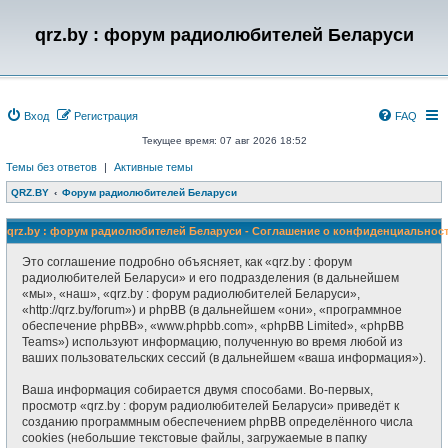
qrz.by : форум радиолюбителей Беларуси
Вход
Регистрация
FAQ
Текущее время: 07 авг 2026 18:52
Темы без ответов
|
Активные темы
QRZ.BY
Форум радиолюбителей Беларуси
qrz.by : форум радиолюбителей Беларуси - Соглашение о конфиденциальнос
Это соглашение подробно объясняет, как «qrz.by : форум
радиолюбителей Беларуси» и его подразделения (в дальнейшем
«мы», «наш», «qrz.by : форум радиолюбителей Беларуси»,
«http://qrz.by/forum») и phpBB (в дальнейшем «они», «программное
обеспечение phpBB», «www.phpbb.com», «phpBB Limited», «phpBB
Teams») используют информацию, полученную во время любой из
ваших пользовательских сессий (в дальнейшем «ваша информация»).
Ваша информация собирается двумя способами. Во-первых,
просмотр «qrz.by : форум радиолюбителей Беларуси» приведёт к
созданию программным обеспечением phpBB определённого числа
cookies (небольшие текстовые файлы, загружаемые в папку