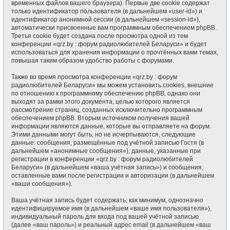
временных файлов вашего браузера). Первые две cookie содержат
только идентификатор пользователя (в дальнейшем «user-id») и
идентификатор анонимной сессии (в дальнейшем «session-id»),
автоматически присвоенные вам программным обеспечением phpBB.
Третья cookie будет создана после просмотра одной из тем
конференции «qrz.by : форум радиолюбителей Беларуси» и будет
использоваться для хранения информации о прочтённых вами темах,
повышая таким образом удобство работы с форумами.
Также во время просмотра конференции «qrz.by : форум
радиолюбителей Беларуси» мы можем установить cookies, внешние
по отношению к программному обеспечению phpBB, однако они
выходят за рамки этого документа, целью которого является
рассмотрение страниц, созданных исключительно программным
обеспечением phpBB. Вторым источником получения вашей
информации являются данные, которые вы отправляете на форум.
Этими данными могут быть, но не исчерпываются, следующие
данные: сообщения, размещённые под учётной записью Гостя (в
дальнейшем «анонимные сообщения»), данные, указанные при
регистрации в конференции «qrz.by : форум радиолюбителей
Беларуси» (в дальнейшем «ваша учётная запись») и сообщения,
оставленные вами после регистрации и авторизации (в дальнейшем
«ваши сообщения»).
Ваша учётная запись будет содержать, как минимум, однозначно
идентифицируемое имя (в дальнейшем «ваше имя пользователя»),
индивидуальный пароль для входа под вашей учётной записью
(далее «ваш пароль») и реальный адрес email (в дальнейшем «ваш