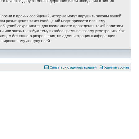
 в качестве допустимого содержания и/или поведения в них. За
 розни и прочих сообщений, которые могут нарушить законы вашей
тки размещения таких сообщений могут привести к вашему
сообщений сохраняются для возможности проведения такой политики.
ти или закрыть любую тему в любое время по своему усмотрению. Как
им лицам без вашего разрешения, ни администрация конференции
онированному доступу к ней.
Связаться с администрацией
Удалить cookies