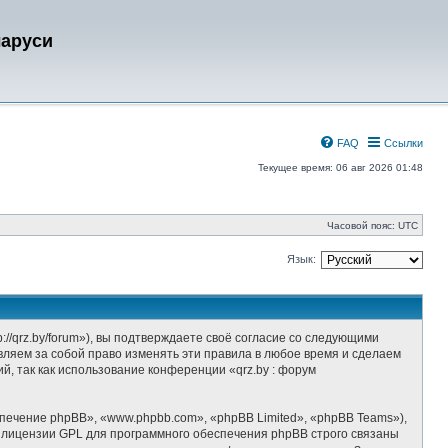
ларуси
FAQ
Ссылки
Текущее время: 06 авг 2026 01:48
Часовой пояс:
UTC
Язык:
//qrz.by/forum»), вы подтверждаете своё согласие со следующими
вляем за собой право изменять эти правила в любое время и сделаем
й, так как использование конференции «qrz.by : форум
ечение phpBB», «www.phpbb.com», «phpBB Limited», «phpBB Teams»),
 лицензии GPL для программного обеспечения phpBB строго связаны