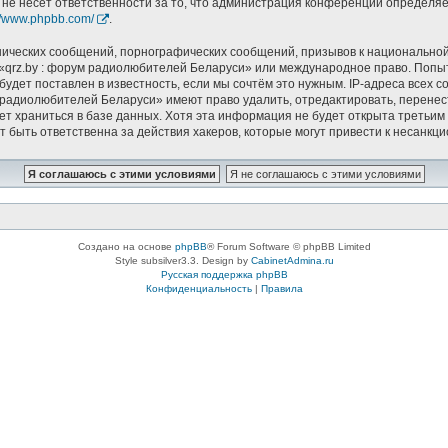
 не несёт ответственности за то, что администрация конференций определяет
://www.phpbb.com/
.
ических сообщений, порнографических сообщений, призывов к национальной
в «qrz.by : форум радиолюбителей Беларуси» или международное право. Попы
удет поставлен в известность, если мы сочтём это нужным. IP-адреса всех 
 радиолюбителей Беларуси» имеют право удалить, отредактировать, перенес
дет храниться в базе данных. Хотя эта информация не будет открыта треть
т быть ответственна за действия хакеров, которые могут привести к несанкци
Создано на основе
phpBB
® Forum Software © phpBB Limited
Style subsilver3.3. Design by
CabinetAdmina.ru
Русская поддержка phpBB
Конфиденциальность
|
Правила