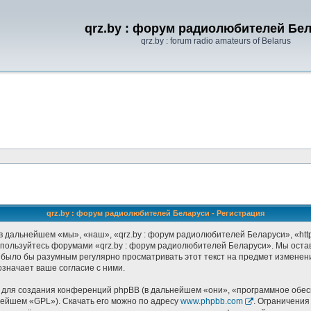
qrz.by : форум радиолюбителей Бе
qrz.by : forum radio amateurs of Belarus
qrz.by : форум радиолюбителей Беларуси - Регистрация
 дальнейшем «мы», «наш», «qrz.by : форум радиолюбителей Беларуси», «http:
не пользуйтесь форумами «qrz.by : форум радиолюбителей Беларуси». Мы оста
 было бы разумным регулярно просматривать этот текст на предмет изменени
значает ваше согласие с ними.
ля создания конференций phpBB (в дальнейшем «они», «программное обесп
нейшем «GPL»). Скачать его можно по адресу
www.phpbb.com
. Ограничения