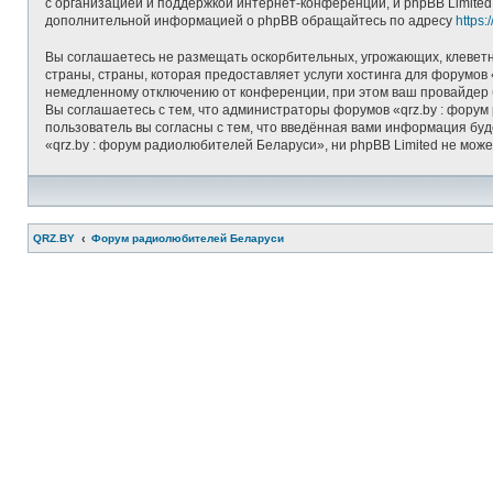
с организацией и поддержкой интернет-конференций, и phpBB Limited
дополнительной информацией о phpBB обращайтесь по адресу
https
Вы соглашаетесь не размещать оскорбительных, угрожающих, клеветн
страны, страны, которая предоставляет услуги хостинга для форумо
немедленному отключению от конференции, при этом ваш провайдер б
Вы соглашаетесь с тем, что администраторы форумов «qrz.by : форум
пользователь вы согласны с тем, что введённая вами информация бу
«qrz.by : форум радиолюбителей Беларуси», ни phpBB Limited не може
QRZ.BY
Форум радиолюбителей Беларуси