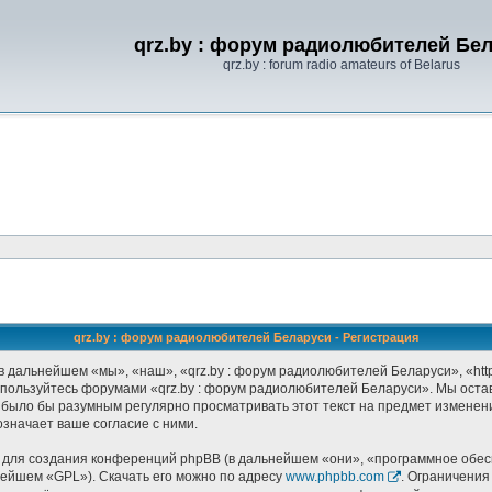
qrz.by : форум радиолюбителей Бе
qrz.by : forum radio amateurs of Belarus
qrz.by : форум радиолюбителей Беларуси - Регистрация
 дальнейшем «мы», «наш», «qrz.by : форум радиолюбителей Беларуси», «http:
не пользуйтесь форумами «qrz.by : форум радиолюбителей Беларуси». Мы оста
 было бы разумным регулярно просматривать этот текст на предмет изменени
значает ваше согласие с ними.
ля создания конференций phpBB (в дальнейшем «они», «программное обесп
нейшем «GPL»). Скачать его можно по адресу
www.phpbb.com
. Ограничения