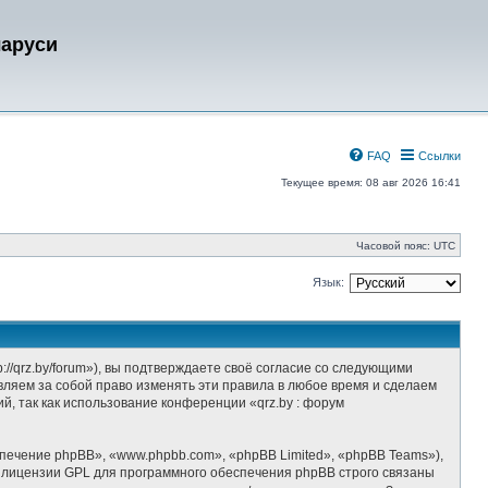
ларуси
FAQ
Ссылки
Текущее время: 08 авг 2026 16:41
Часовой пояс:
UTC
Язык:
//qrz.by/forum»), вы подтверждаете своё согласие со следующими
вляем за собой право изменять эти правила в любое время и сделаем
й, так как использование конференции «qrz.by : форум
ечение phpBB», «www.phpbb.com», «phpBB Limited», «phpBB Teams»),
 лицензии GPL для программного обеспечения phpBB строго связаны