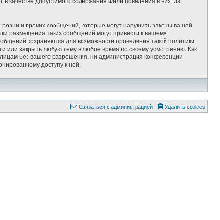
 в качестве допустимого содержания и/или поведения в них. За
 розни и прочих сообщений, которые могут нарушить законы вашей
тки размещения таких сообщений могут привести к вашему
сообщений сохраняются для возможности проведения такой политики.
ти или закрыть любую тему в любое время по своему усмотрению. Как
им лицам без вашего разрешения, ни администрация конференции
онированному доступу к ней.
Связаться с администрацией
Удалить cookies