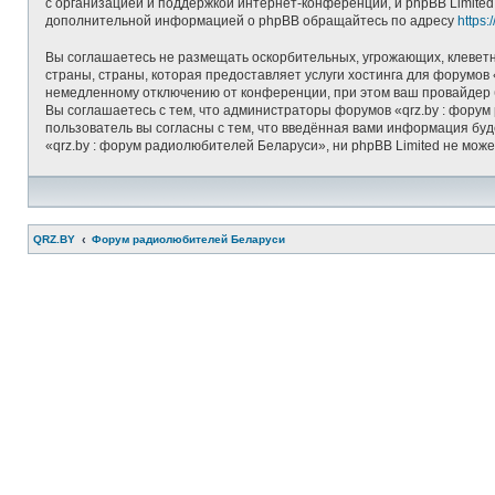
с организацией и поддержкой интернет-конференций, и phpBB Limited
дополнительной информацией о phpBB обращайтесь по адресу
https
Вы соглашаетесь не размещать оскорбительных, угрожающих, клеветн
страны, страны, которая предоставляет услуги хостинга для форумо
немедленному отключению от конференции, при этом ваш провайдер б
Вы соглашаетесь с тем, что администраторы форумов «qrz.by : форум
пользователь вы согласны с тем, что введённая вами информация бу
«qrz.by : форум радиолюбителей Беларуси», ни phpBB Limited не може
QRZ.BY
Форум радиолюбителей Беларуси