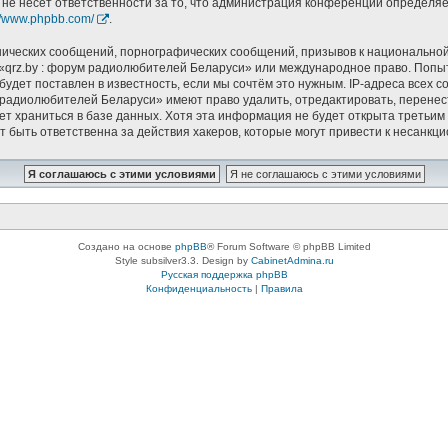
 не несёт ответственности за то, что администрация конференций определяет
://www.phpbb.com/
.
ических сообщений, порнографических сообщений, призывов к национальной
в «qrz.by : форум радиолюбителей Беларуси» или международное право. Попы
удет поставлен в известность, если мы сочтём это нужным. IP-адреса всех 
 радиолюбителей Беларуси» имеют право удалить, отредактировать, перенес
дет храниться в базе данных. Хотя эта информация не будет открыта треть
т быть ответственна за действия хакеров, которые могут привести к несанкци
Создано на основе
phpBB
® Forum Software © phpBB Limited
Style subsilver3.3. Design by
CabinetAdmina.ru
Русская поддержка phpBB
Конфиденциальность
|
Правила