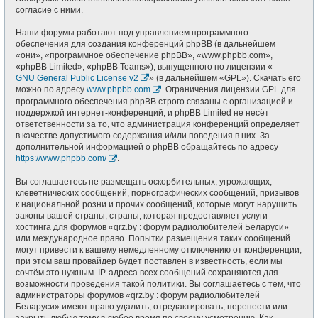
согласие с ними.
Наши форумы работают под управлением программного
обеспечения для создания конференций phpBB (в дальнейшем
«они», «программное обеспечение phpBB», «www.phpbb.com»,
«phpBB Limited», «phpBB Teams»), выпущенного по лицензии «
GNU General Public License v2
» (в дальнейшем «GPL»). Скачать его
можно по адресу
www.phpbb.com
. Ограничения лицензии GPL для
программного обеспечения phpBB строго связаны с организацией и
поддержкой интернет-конференций, и phpBB Limited не несёт
ответственности за то, что администрация конференций определяет
в качестве допустимого содержания и/или поведения в них. За
дополнительной информацией о phpBB обращайтесь по адресу
https://www.phpbb.com/
.
Вы соглашаетесь не размещать оскорбительных, угрожающих,
клеветнических сообщений, порнографических сообщений, призывов
к национальной розни и прочих сообщений, которые могут нарушить
законы вашей страны, страны, которая предоставляет услуги
хостинга для форумов «qrz.by : форум радиолюбителей Беларуси»
или международное право. Попытки размещения таких сообщений
могут привести к вашему немедленному отключению от конференции,
при этом ваш провайдер будет поставлен в известность, если мы
сочтём это нужным. IP-адреса всех сообщений сохраняются для
возможности проведения такой политики. Вы соглашаетесь с тем, что
администраторы форумов «qrz.by : форум радиолюбителей
Беларуси» имеют право удалить, отредактировать, перенести или
закрыть любую тему в любое время по своему усмотрению. Как