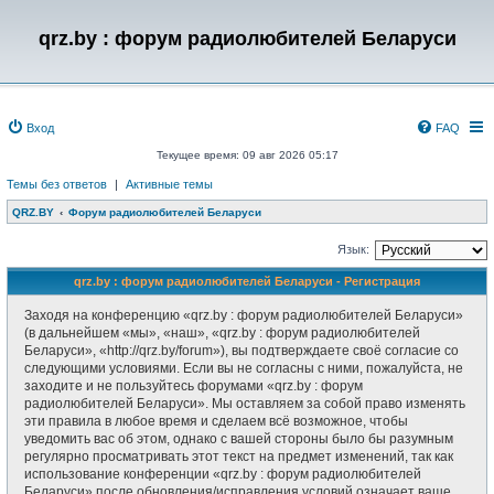
qrz.by : форум радиолюбителей Беларуси
Вход
FAQ
Текущее время: 09 авг 2026 05:17
Темы без ответов
|
Активные темы
QRZ.BY
Форум радиолюбителей Беларуси
Язык:
qrz.by : форум радиолюбителей Беларуси - Регистрация
Заходя на конференцию «qrz.by : форум радиолюбителей Беларуси»
(в дальнейшем «мы», «наш», «qrz.by : форум радиолюбителей
Беларуси», «http://qrz.by/forum»), вы подтверждаете своё согласие со
следующими условиями. Если вы не согласны с ними, пожалуйста, не
заходите и не пользуйтесь форумами «qrz.by : форум
радиолюбителей Беларуси». Мы оставляем за собой право изменять
эти правила в любое время и сделаем всё возможное, чтобы
уведомить вас об этом, однако с вашей стороны было бы разумным
регулярно просматривать этот текст на предмет изменений, так как
использование конференции «qrz.by : форум радиолюбителей
Беларуси» после обновления/исправления условий означает ваше