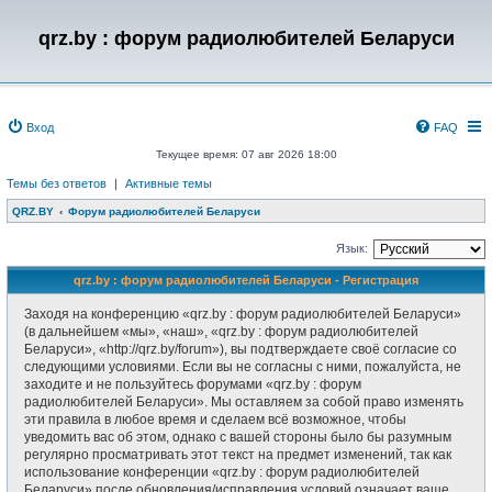
qrz.by : форум радиолюбителей Беларуси
Вход
FAQ
Текущее время: 07 авг 2026 18:00
Темы без ответов
|
Активные темы
QRZ.BY
Форум радиолюбителей Беларуси
Язык:
qrz.by : форум радиолюбителей Беларуси - Регистрация
Заходя на конференцию «qrz.by : форум радиолюбителей Беларуси»
(в дальнейшем «мы», «наш», «qrz.by : форум радиолюбителей
Беларуси», «http://qrz.by/forum»), вы подтверждаете своё согласие со
следующими условиями. Если вы не согласны с ними, пожалуйста, не
заходите и не пользуйтесь форумами «qrz.by : форум
радиолюбителей Беларуси». Мы оставляем за собой право изменять
эти правила в любое время и сделаем всё возможное, чтобы
уведомить вас об этом, однако с вашей стороны было бы разумным
регулярно просматривать этот текст на предмет изменений, так как
использование конференции «qrz.by : форум радиолюбителей
Беларуси» после обновления/исправления условий означает ваше