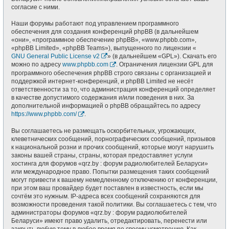
согласие с ними.
Наши форумы работают под управлением программного
обеспечения для создания конференций phpBB (в дальнейшем
«они», «программное обеспечение phpBB», «www.phpbb.com»,
«phpBB Limited», «phpBB Teams»), выпущенного по лицензии «
GNU General Public License v2
» (в дальнейшем «GPL»). Скачать его
можно по адресу
www.phpbb.com
. Ограничения лицензии GPL для
программного обеспечения phpBB строго связаны с организацией и
поддержкой интернет-конференций, и phpBB Limited не несёт
ответственности за то, что администрация конференций определяет
в качестве допустимого содержания и/или поведения в них. За
дополнительной информацией о phpBB обращайтесь по адресу
https://www.phpbb.com/
.
Вы соглашаетесь не размещать оскорбительных, угрожающих,
клеветнических сообщений, порнографических сообщений, призывов
к национальной розни и прочих сообщений, которые могут нарушить
законы вашей страны, страны, которая предоставляет услуги
хостинга для форумов «qrz.by : форум радиолюбителей Беларуси»
или международное право. Попытки размещения таких сообщений
могут привести к вашему немедленному отключению от конференции,
при этом ваш провайдер будет поставлен в известность, если мы
сочтём это нужным. IP-адреса всех сообщений сохраняются для
возможности проведения такой политики. Вы соглашаетесь с тем, что
администраторы форумов «qrz.by : форум радиолюбителей
Беларуси» имеют право удалить, отредактировать, перенести или
закрыть любую тему в любое время по своему усмотрению. Как