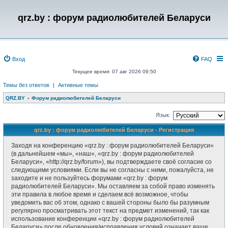
qrz.by : форум радиолюбителей Беларуси
Вход
FAQ
Текущее время: 07 авг 2026 09:50
Темы без ответов
|
Активные темы
QRZ.BY
Форум радиолюбителей Беларуси
Язык:
qrz.by : форум радиолюбителей Беларуси - Регистрация
Заходя на конференцию «qrz.by : форум радиолюбителей Беларуси»
(в дальнейшем «мы», «наш», «qrz.by : форум радиолюбителей
Беларуси», «http://qrz.by/forum»), вы подтверждаете своё согласие со
следующими условиями. Если вы не согласны с ними, пожалуйста, не
заходите и не пользуйтесь форумами «qrz.by : форум
радиолюбителей Беларуси». Мы оставляем за собой право изменять
эти правила в любое время и сделаем всё возможное, чтобы
уведомить вас об этом, однако с вашей стороны было бы разумным
регулярно просматривать этот текст на предмет изменений, так как
использование конференции «qrz.by : форум радиолюбителей
Беларуси» после обновления/исправления условий означает ваше