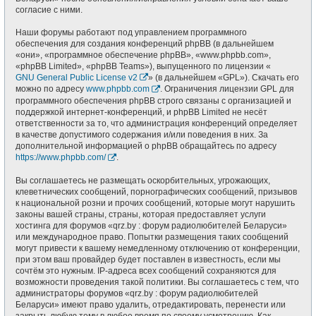
согласие с ними.
Наши форумы работают под управлением программного
обеспечения для создания конференций phpBB (в дальнейшем
«они», «программное обеспечение phpBB», «www.phpbb.com»,
«phpBB Limited», «phpBB Teams»), выпущенного по лицензии «
GNU General Public License v2
» (в дальнейшем «GPL»). Скачать его
можно по адресу
www.phpbb.com
. Ограничения лицензии GPL для
программного обеспечения phpBB строго связаны с организацией и
поддержкой интернет-конференций, и phpBB Limited не несёт
ответственности за то, что администрация конференций определяет
в качестве допустимого содержания и/или поведения в них. За
дополнительной информацией о phpBB обращайтесь по адресу
https://www.phpbb.com/
.
Вы соглашаетесь не размещать оскорбительных, угрожающих,
клеветнических сообщений, порнографических сообщений, призывов
к национальной розни и прочих сообщений, которые могут нарушить
законы вашей страны, страны, которая предоставляет услуги
хостинга для форумов «qrz.by : форум радиолюбителей Беларуси»
или международное право. Попытки размещения таких сообщений
могут привести к вашему немедленному отключению от конференции,
при этом ваш провайдер будет поставлен в известность, если мы
сочтём это нужным. IP-адреса всех сообщений сохраняются для
возможности проведения такой политики. Вы соглашаетесь с тем, что
администраторы форумов «qrz.by : форум радиолюбителей
Беларуси» имеют право удалить, отредактировать, перенести или
закрыть любую тему в любое время по своему усмотрению. Как