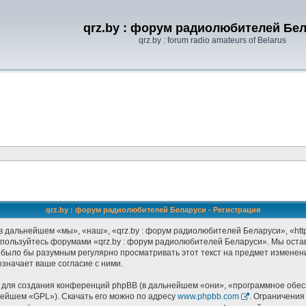
qrz.by : форум радиолюбителей Бе
qrz.by : forum radio amateurs of Belarus
qrz.by : форум радиолюбителей Беларуси - Регистрация
 дальнейшем «мы», «наш», «qrz.by : форум радиолюбителей Беларуси», «http:
не пользуйтесь форумами «qrz.by : форум радиолюбителей Беларуси». Мы оста
 было бы разумным регулярно просматривать этот текст на предмет изменени
значает ваше согласие с ними.
ля создания конференций phpBB (в дальнейшем «они», «программное обесп
нейшем «GPL»). Скачать его можно по адресу
www.phpbb.com
. Ограничения