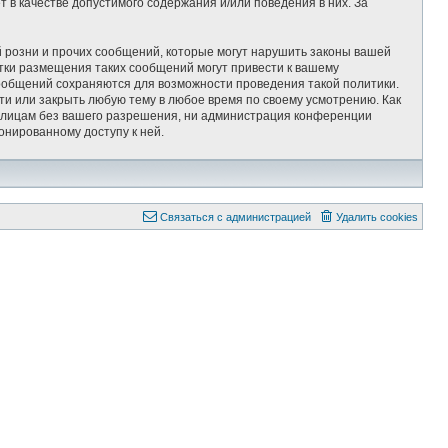
 в качестве допустимого содержания и/или поведения в них. За
 розни и прочих сообщений, которые могут нарушить законы вашей
тки размещения таких сообщений могут привести к вашему
сообщений сохраняются для возможности проведения такой политики.
ти или закрыть любую тему в любое время по своему усмотрению. Как
им лицам без вашего разрешения, ни администрация конференции
онированному доступу к ней.
Связаться с администрацией
Удалить cookies