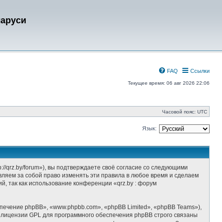
ларуси
FAQ
Ссылки
Текущее время: 06 авг 2026 22:06
Часовой пояс:
UTC
Язык:
//qrz.by/forum»), вы подтверждаете своё согласие со следующими
вляем за собой право изменять эти правила в любое время и сделаем
й, так как использование конференции «qrz.by : форум
ечение phpBB», «www.phpbb.com», «phpBB Limited», «phpBB Teams»),
 лицензии GPL для программного обеспечения phpBB строго связаны