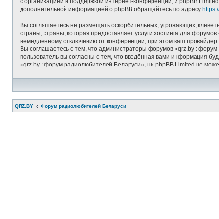
с организацией и поддержкой интернет-конференций, и phpBB Limited
дополнительной информацией о phpBB обращайтесь по адресу
https
Вы соглашаетесь не размещать оскорбительных, угрожающих, клеветн
страны, страны, которая предоставляет услуги хостинга для форумо
немедленному отключению от конференции, при этом ваш провайдер б
Вы соглашаетесь с тем, что администраторы форумов «qrz.by : форум
пользователь вы согласны с тем, что введённая вами информация бу
«qrz.by : форум радиолюбителей Беларуси», ни phpBB Limited не може
QRZ.BY
Форум радиолюбителей Беларуси