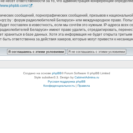
 не несёт ответственности за то, что администрация конференций определяет
://www.phpbb.com/
.
ических сообщений, порнографических сообщений, призывов к национальной
в «qrz.by : форум радиолюбителей Беларуси» или международное право. Попы
удет поставлен в известность, если мы сочтём это нужным. IP-адреса всех 
 радиолюбителей Беларуси» имеют право удалить, отредактировать, перенес
дет храниться в базе данных. Хотя эта информация не будет открыта треть
т быть ответственна за действия хакеров, которые могут привести к несанкци
Создано на основе
phpBB
® Forum Software © phpBB Limited
Style subsilver3.3. Design by
CabinetAdmina.ru
Русская поддержка phpBB
Конфиденциальность
|
Правила