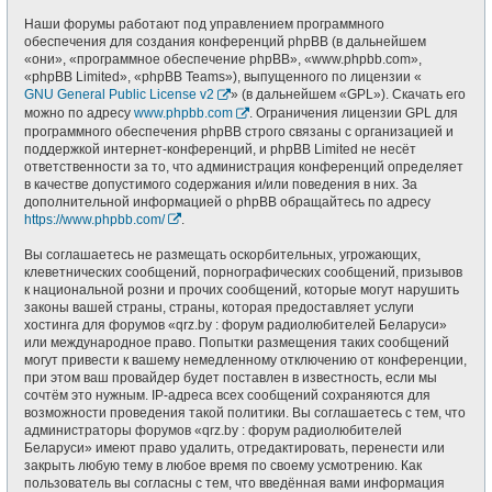
Наши форумы работают под управлением программного
обеспечения для создания конференций phpBB (в дальнейшем
«они», «программное обеспечение phpBB», «www.phpbb.com»,
«phpBB Limited», «phpBB Teams»), выпущенного по лицензии «
GNU General Public License v2
» (в дальнейшем «GPL»). Скачать его
можно по адресу
www.phpbb.com
. Ограничения лицензии GPL для
программного обеспечения phpBB строго связаны с организацией и
поддержкой интернет-конференций, и phpBB Limited не несёт
ответственности за то, что администрация конференций определяет
в качестве допустимого содержания и/или поведения в них. За
дополнительной информацией о phpBB обращайтесь по адресу
https://www.phpbb.com/
.
Вы соглашаетесь не размещать оскорбительных, угрожающих,
клеветнических сообщений, порнографических сообщений, призывов
к национальной розни и прочих сообщений, которые могут нарушить
законы вашей страны, страны, которая предоставляет услуги
хостинга для форумов «qrz.by : форум радиолюбителей Беларуси»
или международное право. Попытки размещения таких сообщений
могут привести к вашему немедленному отключению от конференции,
при этом ваш провайдер будет поставлен в известность, если мы
сочтём это нужным. IP-адреса всех сообщений сохраняются для
возможности проведения такой политики. Вы соглашаетесь с тем, что
администраторы форумов «qrz.by : форум радиолюбителей
Беларуси» имеют право удалить, отредактировать, перенести или
закрыть любую тему в любое время по своему усмотрению. Как
пользователь вы согласны с тем, что введённая вами информация