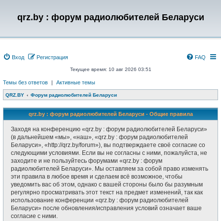
qrz.by : форум радиолюбителей Беларуси
Вход
Регистрация
FAQ
Текущее время: 10 авг 2026 03:51
Темы без ответов
|
Активные темы
QRZ.BY
Форум радиолюбителей Беларуси
qrz.by : форум радиолюбителей Беларуси - Общие правила
Заходя на конференцию «qrz.by : форум радиолюбителей Беларуси»
(в дальнейшем «мы», «наш», «qrz.by : форум радиолюбителей
Беларуси», «http://qrz.by/forum»), вы подтверждаете своё согласие со
следующими условиями. Если вы не согласны с ними, пожалуйста, не
заходите и не пользуйтесь форумами «qrz.by : форум
радиолюбителей Беларуси». Мы оставляем за собой право изменять
эти правила в любое время и сделаем всё возможное, чтобы
уведомить вас об этом, однако с вашей стороны было бы разумным
регулярно просматривать этот текст на предмет изменений, так как
использование конференции «qrz.by : форум радиолюбителей
Беларуси» после обновления/исправления условий означает ваше
согласие с ними.