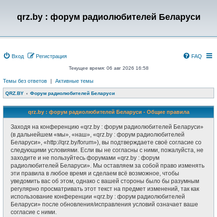
qrz.by : форум радиолюбителей Беларуси
Вход
Регистрация
FAQ
Текущее время: 06 авг 2026 16:58
Темы без ответов
|
Активные темы
QRZ.BY
Форум радиолюбителей Беларуси
qrz.by : форум радиолюбителей Беларуси - Общие правила
Заходя на конференцию «qrz.by : форум радиолюбителей Беларуси»
(в дальнейшем «мы», «наш», «qrz.by : форум радиолюбителей
Беларуси», «http://qrz.by/forum»), вы подтверждаете своё согласие со
следующими условиями. Если вы не согласны с ними, пожалуйста, не
заходите и не пользуйтесь форумами «qrz.by : форум
радиолюбителей Беларуси». Мы оставляем за собой право изменять
эти правила в любое время и сделаем всё возможное, чтобы
уведомить вас об этом, однако с вашей стороны было бы разумным
регулярно просматривать этот текст на предмет изменений, так как
использование конференции «qrz.by : форум радиолюбителей
Беларуси» после обновления/исправления условий означает ваше
согласие с ними.