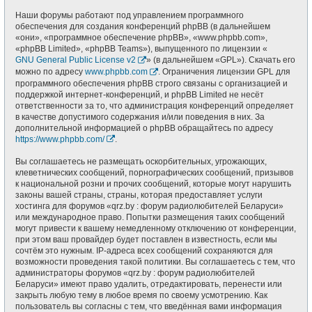
Наши форумы работают под управлением программного
обеспечения для создания конференций phpBB (в дальнейшем
«они», «программное обеспечение phpBB», «www.phpbb.com»,
«phpBB Limited», «phpBB Teams»), выпущенного по лицензии «
GNU General Public License v2
» (в дальнейшем «GPL»). Скачать его
можно по адресу
www.phpbb.com
. Ограничения лицензии GPL для
программного обеспечения phpBB строго связаны с организацией и
поддержкой интернет-конференций, и phpBB Limited не несёт
ответственности за то, что администрация конференций определяет
в качестве допустимого содержания и/или поведения в них. За
дополнительной информацией о phpBB обращайтесь по адресу
https://www.phpbb.com/
.
Вы соглашаетесь не размещать оскорбительных, угрожающих,
клеветнических сообщений, порнографических сообщений, призывов
к национальной розни и прочих сообщений, которые могут нарушить
законы вашей страны, страны, которая предоставляет услуги
хостинга для форумов «qrz.by : форум радиолюбителей Беларуси»
или международное право. Попытки размещения таких сообщений
могут привести к вашему немедленному отключению от конференции,
при этом ваш провайдер будет поставлен в известность, если мы
сочтём это нужным. IP-адреса всех сообщений сохраняются для
возможности проведения такой политики. Вы соглашаетесь с тем, что
администраторы форумов «qrz.by : форум радиолюбителей
Беларуси» имеют право удалить, отредактировать, перенести или
закрыть любую тему в любое время по своему усмотрению. Как
пользователь вы согласны с тем, что введённая вами информация