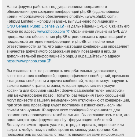
Наши форумы работают под управлением программного
обеспечения для создания конференций phpBB (в дальнейшем
«они», «программное обеспечение phpBB», «www.phpbb.com»,
«phpBB Limited», «phpBB Teams»), выпущенного по лицензии «
GNU General Public License v2
» (в дальнейшем «GPL»). Скачать его
можно по адресу
www.phpbb.com
. Ограничения лицензии GPL для
программного обеспечения phpBB строго связаны с организацией и
поддержкой интернет-конференций, и phpBB Limited не несёт
ответственности за то, что администрация конференций определяет
в качестве допустимого содержания и/или поведения в них. За
дополнительной информацией о phpBB обращайтесь по адресу
https://www.phpbb.com/
.
Вы соглашаетесь не размещать оскорбительных, угрожающих,
клеветнических сообщений, порнографических сообщений, призывов
к национальной розни и прочих сообщений, которые могут нарушить
законы вашей страны, страны, которая предоставляет услуги
хостинга для форумов «qrz.by : форум радиолюбителей Беларуси»
или международное право. Попытки размещения таких сообщений
могут привести к вашему немедленному отключению от конференции,
при этом ваш провайдер будет поставлен в известность, если мы
сочтём это нужным. IP-адреса всех сообщений сохраняются для
возможности проведения такой политики. Вы соглашаетесь с тем, что
администраторы форумов «qrz.by : форум радиолюбителей
Беларуси» имеют право удалить, отредактировать, перенести или
закрыть любую тему в любое время по своему усмотрению. Как
пользователь вы согласны с тем, что введённая вами информация