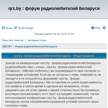
qrz.by : форум радиолюбителей Беларуси
Вход
Регистрация
FAQ
Текущее время: 06 авг 2026 21:05
Темы без ответов
|
Активные темы
QRZ.BY
Форум радиолюбителей Беларуси
qrz.by : форум радиолюбителей Беларуси - Общие правила
Заходя на конференцию «qrz.by : форум радиолюбителей Беларуси»
(в дальнейшем «мы», «наш», «qrz.by : форум радиолюбителей
Беларуси», «http://qrz.by/forum»), вы подтверждаете своё согласие со
следующими условиями. Если вы не согласны с ними, пожалуйста, не
заходите и не пользуйтесь форумами «qrz.by : форум
радиолюбителей Беларуси». Мы оставляем за собой право изменять
эти правила в любое время и сделаем всё возможное, чтобы
уведомить вас об этом, однако с вашей стороны было бы разумным
регулярно просматривать этот текст на предмет изменений, так как
использование конференции «qrz.by : форум радиолюбителей
Беларуси» после обновления/исправления условий означает ваше
согласие с ними.