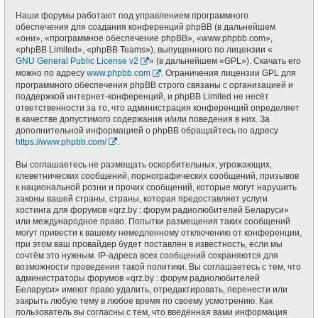
Наши форумы работают под управлением программного
обеспечения для создания конференций phpBB (в дальнейшем
«они», «программное обеспечение phpBB», «www.phpbb.com»,
«phpBB Limited», «phpBB Teams»), выпущенного по лицензии «
GNU General Public License v2
» (в дальнейшем «GPL»). Скачать его
можно по адресу
www.phpbb.com
. Ограничения лицензии GPL для
программного обеспечения phpBB строго связаны с организацией и
поддержкой интернет-конференций, и phpBB Limited не несёт
ответственности за то, что администрация конференций определяет
в качестве допустимого содержания и/или поведения в них. За
дополнительной информацией о phpBB обращайтесь по адресу
https://www.phpbb.com/
.
Вы соглашаетесь не размещать оскорбительных, угрожающих,
клеветнических сообщений, порнографических сообщений, призывов
к национальной розни и прочих сообщений, которые могут нарушить
законы вашей страны, страны, которая предоставляет услуги
хостинга для форумов «qrz.by : форум радиолюбителей Беларуси»
или международное право. Попытки размещения таких сообщений
могут привести к вашему немедленному отключению от конференции,
при этом ваш провайдер будет поставлен в известность, если мы
сочтём это нужным. IP-адреса всех сообщений сохраняются для
возможности проведения такой политики. Вы соглашаетесь с тем, что
администраторы форумов «qrz.by : форум радиолюбителей
Беларуси» имеют право удалить, отредактировать, перенести или
закрыть любую тему в любое время по своему усмотрению. Как
пользователь вы согласны с тем, что введённая вами информация