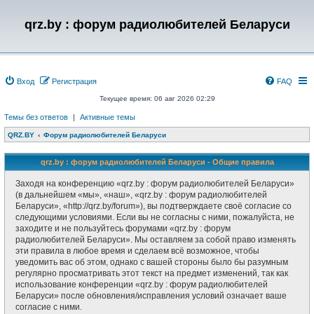
qrz.by : форум радиолюбителей Беларуси
Вход
Регистрация
FAQ
Текущее время: 06 авг 2026 02:29
Темы без ответов
|
Активные темы
QRZ.BY
Форум радиолюбителей Беларуси
qrz.by : форум радиолюбителей Беларуси - Общие правила
Заходя на конференцию «qrz.by : форум радиолюбителей Беларуси»
(в дальнейшем «мы», «наш», «qrz.by : форум радиолюбителей
Беларуси», «http://qrz.by/forum»), вы подтверждаете своё согласие со
следующими условиями. Если вы не согласны с ними, пожалуйста, не
заходите и не пользуйтесь форумами «qrz.by : форум
радиолюбителей Беларуси». Мы оставляем за собой право изменять
эти правила в любое время и сделаем всё возможное, чтобы
уведомить вас об этом, однако с вашей стороны было бы разумным
регулярно просматривать этот текст на предмет изменений, так как
использование конференции «qrz.by : форум радиолюбителей
Беларуси» после обновления/исправления условий означает ваше
согласие с ними.