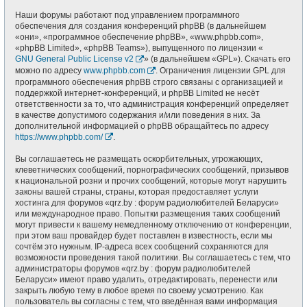
Наши форумы работают под управлением программного
обеспечения для создания конференций phpBB (в дальнейшем
«они», «программное обеспечение phpBB», «www.phpbb.com»,
«phpBB Limited», «phpBB Teams»), выпущенного по лицензии «
GNU General Public License v2
» (в дальнейшем «GPL»). Скачать его
можно по адресу
www.phpbb.com
. Ограничения лицензии GPL для
программного обеспечения phpBB строго связаны с организацией и
поддержкой интернет-конференций, и phpBB Limited не несёт
ответственности за то, что администрация конференций определяет
в качестве допустимого содержания и/или поведения в них. За
дополнительной информацией о phpBB обращайтесь по адресу
https://www.phpbb.com/
.
Вы соглашаетесь не размещать оскорбительных, угрожающих,
клеветнических сообщений, порнографических сообщений, призывов
к национальной розни и прочих сообщений, которые могут нарушить
законы вашей страны, страны, которая предоставляет услуги
хостинга для форумов «qrz.by : форум радиолюбителей Беларуси»
или международное право. Попытки размещения таких сообщений
могут привести к вашему немедленному отключению от конференции,
при этом ваш провайдер будет поставлен в известность, если мы
сочтём это нужным. IP-адреса всех сообщений сохраняются для
возможности проведения такой политики. Вы соглашаетесь с тем, что
администраторы форумов «qrz.by : форум радиолюбителей
Беларуси» имеют право удалить, отредактировать, перенести или
закрыть любую тему в любое время по своему усмотрению. Как
пользователь вы согласны с тем, что введённая вами информация