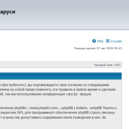
ларуси
FAQ
Ссылки
Текущее время: 07 авг 2026 09:43
Часовой пояс:
UTC
//qrz.by/forum»), вы подтверждаете своё согласие со следующими
вляем за собой право изменять эти правила в любое время и сделаем
й, так как использование конференции «qrz.by : форум
ечение phpBB», «www.phpbb.com», «phpBB Limited», «phpBB Teams»),
 лицензии GPL для программного обеспечения phpBB строго связаны
 в качестве допустимого содержания и/или поведения в них. За