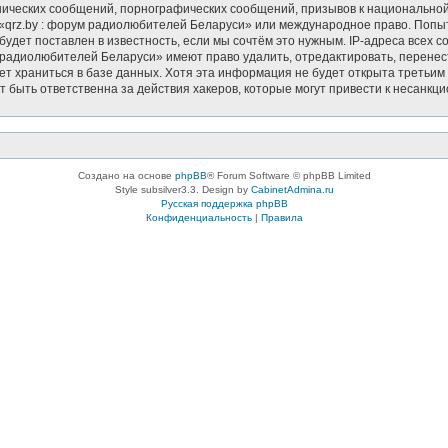
ических сообщений, порнографических сообщений, призывов к национальной
в «qrz.by : форум радиолюбителей Беларуси» или международное право. Попы
удет поставлен в известность, если мы сочтём это нужным. IP-адреса всех 
 радиолюбителей Беларуси» имеют право удалить, отредактировать, перенес
дет храниться в базе данных. Хотя эта информация не будет открыта треть
т быть ответственна за действия хакеров, которые могут привести к несанкци
Создано на основе
phpBB
® Forum Software © phpBB Limited
Style subsilver3.3. Design by
CabinetAdmina.ru
Русская поддержка phpBB
Конфиденциальность
|
Правила