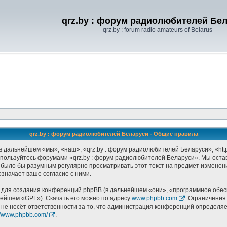
qrz.by : форум радиолюбителей Бе
qrz.by : forum radio amateurs of Belarus
qrz.by : форум радиолюбителей Беларуси - Общие правила
 дальнейшем «мы», «наш», «qrz.by : форум радиолюбителей Беларуси», «http:
не пользуйтесь форумами «qrz.by : форум радиолюбителей Беларуси». Мы оста
 было бы разумным регулярно просматривать этот текст на предмет изменени
значает ваше согласие с ними.
ля создания конференций phpBB (в дальнейшем «они», «программное обесп
нейшем «GPL»). Скачать его можно по адресу
www.phpbb.com
. Ограничения
 не несёт ответственности за то, что администрация конференций определяет
://www.phpbb.com/
.