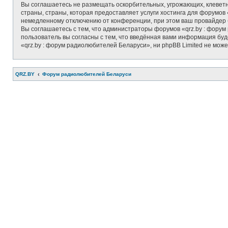
Вы соглашаетесь не размещать оскорбительных, угрожающих, клеветн
страны, страны, которая предоставляет услуги хостинга для форумо
немедленному отключению от конференции, при этом ваш провайдер б
Вы соглашаетесь с тем, что администраторы форумов «qrz.by : форум
пользователь вы согласны с тем, что введённая вами информация бу
«qrz.by : форум радиолюбителей Беларуси», ни phpBB Limited не може
QRZ.BY
Форум радиолюбителей Беларуси