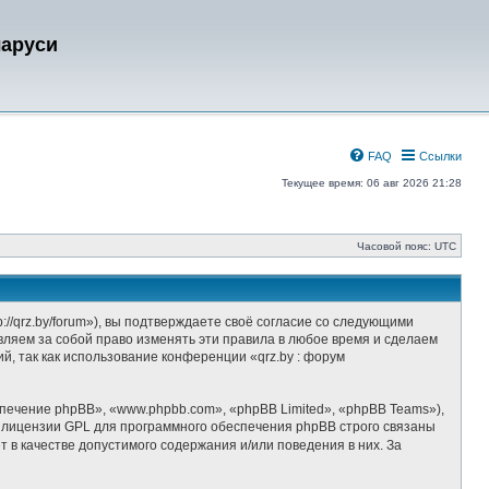
ларуси
FAQ
Ссылки
Текущее время: 06 авг 2026 21:28
Часовой пояс:
UTC
//qrz.by/forum»), вы подтверждаете своё согласие со следующими
вляем за собой право изменять эти правила в любое время и сделаем
й, так как использование конференции «qrz.by : форум
ечение phpBB», «www.phpbb.com», «phpBB Limited», «phpBB Teams»),
 лицензии GPL для программного обеспечения phpBB строго связаны
 в качестве допустимого содержания и/или поведения в них. За