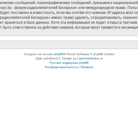
ических сообщений, порнографических сообщений, призывов к национальной
в «qrz.by : форум радиолюбителей Беларуси» или международное право. Попы
удет поставлен в известность, если мы сочтём это нужным. IP-адреса всех 
 радиолюбителей Беларуси» имеют право удалить, отредактировать, перенес
дет храниться в базе данных. Хотя эта информация не будет открыта треть
т быть ответственна за действия хакеров, которые могут привести к несанкци
Создано на основе
phpBB
® Forum Software © phpBB Limited
Style subsilver3.3. Design by
CabinetAdmina.ru
Русская поддержка phpBB
Конфиденциальность
|
Правила