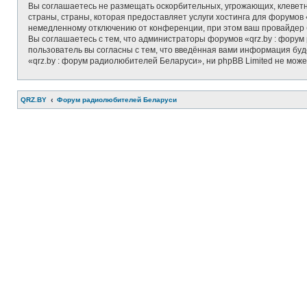
Вы соглашаетесь не размещать оскорбительных, угрожающих, клеветн
страны, страны, которая предоставляет услуги хостинга для форумо
немедленному отключению от конференции, при этом ваш провайдер б
Вы соглашаетесь с тем, что администраторы форумов «qrz.by : форум
пользователь вы согласны с тем, что введённая вами информация бу
«qrz.by : форум радиолюбителей Беларуси», ни phpBB Limited не може
QRZ.BY
Форум радиолюбителей Беларуси