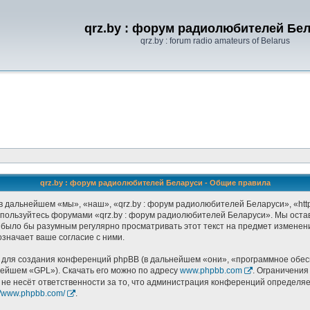
qrz.by : форум радиолюбителей Бе
qrz.by : forum radio amateurs of Belarus
qrz.by : форум радиолюбителей Беларуси - Общие правила
 дальнейшем «мы», «наш», «qrz.by : форум радиолюбителей Беларуси», «http:
не пользуйтесь форумами «qrz.by : форум радиолюбителей Беларуси». Мы оста
 было бы разумным регулярно просматривать этот текст на предмет изменени
значает ваше согласие с ними.
ля создания конференций phpBB (в дальнейшем «они», «программное обесп
нейшем «GPL»). Скачать его можно по адресу
www.phpbb.com
. Ограничения
 не несёт ответственности за то, что администрация конференций определяет
://www.phpbb.com/
.