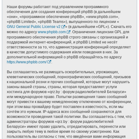
Наши форумы работают под управлением программного
обеспечения для создания конференций phpBB (в дальнейшем
«они», «программное обеспечение phpBB», «www.phpbb.com»,
«phpBB Limited», «phpBB Teams»), выпущенного по лицензии «
GNU General Public License v2
» (в дальнейшем «GPL»). Скачать его
можно по адресу
www.phpbb.com
. Ограничения лицензии GPL для
программного обеспечения phpBB строго связаны с организацией и
поддержкой интернет-конференций, и phpBB Limited не несёт
ответственности за то, что администрация конференций определяет
в качестве допустимого содержания и/или поведения в них. За
дополнительной информацией о phpBB обращайтесь по адресу
https://www.phpbb.com/
.
Вы соглашаетесь не размещать оскорбительных, угрожающих,
клеветнических сообщений, порнографических сообщений, призывов
к национальной розни и прочих сообщений, которые могут нарушить
законы вашей страны, страны, которая предоставляет услуги
хостинга для форумов «qrz.by : форум радиолюбителей Беларуси»
или международное право. Попытки размещения таких сообщений
могут привести к вашему немедленному отключению от конференции,
при этом ваш провайдер будет поставлен в известность, если мы
сочтём это нужным. IP-адреса всех сообщений сохраняются для
возможности проведения такой политики. Вы соглашаетесь с тем, что
администраторы форумов «qrz.by : форум радиолюбителей
Беларуси» имеют право удалить, отредактировать, перенести или
закрыть любую тему в любое время по своему усмотрению. Как
пользователь вы согласны с тем, что введённая вами информация