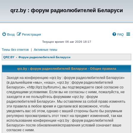
qrz.by : форум радиолюбителей Беларуси
Вход
Регистрация
FAQ
Текущее время: 06 авг 2026 18:17
Темы без ответов
|
Активные темы
QRZ.BY
Форум радиолюбителей Беларуси
qrz.by : форум радиолюбителей Беларуси - Общие правила
Заходя на конференцию «qrz.by : форум радиолюбителей Беларуси»
(в дальнейшем «мы», «наш», «qrz.by : форум радиолюбителей
Беларуси», «http://qrz.by/forum»), вы подтверждаете своё согласие со
следующими условиями. Если вы не согласны с ними, пожалуйста, не
заходите и не пользуйтесь форумами «qrz.by : форум
радиолюбителей Беларуси». Мы оставляем за собой право изменять
эти правила в любое время и сделаем всё возможное, чтобы
уведомить вас об этом, однако с вашей стороны было бы разумным
регулярно просматривать этот текст на предмет изменений, так как
использование конференции «qrz.by : форум радиолюбителей
Беларуси» после обновления/исправления условий означает ваше
согласие с ними.