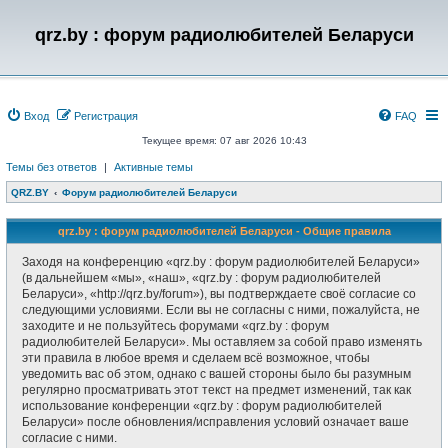
qrz.by : форум радиолюбителей Беларуси
Вход
Регистрация
FAQ
Текущее время: 07 авг 2026 10:43
Темы без ответов
|
Активные темы
QRZ.BY
Форум радиолюбителей Беларуси
qrz.by : форум радиолюбителей Беларуси - Общие правила
Заходя на конференцию «qrz.by : форум радиолюбителей Беларуси»
(в дальнейшем «мы», «наш», «qrz.by : форум радиолюбителей
Беларуси», «http://qrz.by/forum»), вы подтверждаете своё согласие со
следующими условиями. Если вы не согласны с ними, пожалуйста, не
заходите и не пользуйтесь форумами «qrz.by : форум
радиолюбителей Беларуси». Мы оставляем за собой право изменять
эти правила в любое время и сделаем всё возможное, чтобы
уведомить вас об этом, однако с вашей стороны было бы разумным
регулярно просматривать этот текст на предмет изменений, так как
использование конференции «qrz.by : форум радиолюбителей
Беларуси» после обновления/исправления условий означает ваше
согласие с ними.