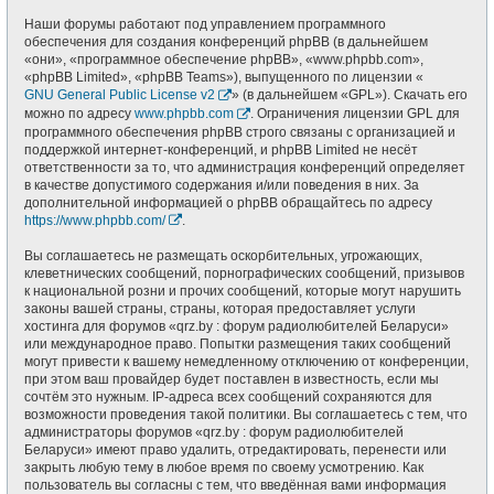
Наши форумы работают под управлением программного
обеспечения для создания конференций phpBB (в дальнейшем
«они», «программное обеспечение phpBB», «www.phpbb.com»,
«phpBB Limited», «phpBB Teams»), выпущенного по лицензии «
GNU General Public License v2
» (в дальнейшем «GPL»). Скачать его
можно по адресу
www.phpbb.com
. Ограничения лицензии GPL для
программного обеспечения phpBB строго связаны с организацией и
поддержкой интернет-конференций, и phpBB Limited не несёт
ответственности за то, что администрация конференций определяет
в качестве допустимого содержания и/или поведения в них. За
дополнительной информацией о phpBB обращайтесь по адресу
https://www.phpbb.com/
.
Вы соглашаетесь не размещать оскорбительных, угрожающих,
клеветнических сообщений, порнографических сообщений, призывов
к национальной розни и прочих сообщений, которые могут нарушить
законы вашей страны, страны, которая предоставляет услуги
хостинга для форумов «qrz.by : форум радиолюбителей Беларуси»
или международное право. Попытки размещения таких сообщений
могут привести к вашему немедленному отключению от конференции,
при этом ваш провайдер будет поставлен в известность, если мы
сочтём это нужным. IP-адреса всех сообщений сохраняются для
возможности проведения такой политики. Вы соглашаетесь с тем, что
администраторы форумов «qrz.by : форум радиолюбителей
Беларуси» имеют право удалить, отредактировать, перенести или
закрыть любую тему в любое время по своему усмотрению. Как
пользователь вы согласны с тем, что введённая вами информация