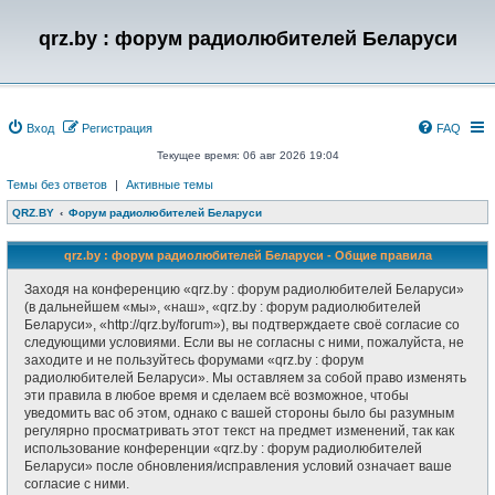
qrz.by : форум радиолюбителей Беларуси
Вход
Регистрация
FAQ
Текущее время: 06 авг 2026 19:04
Темы без ответов
|
Активные темы
QRZ.BY
Форум радиолюбителей Беларуси
qrz.by : форум радиолюбителей Беларуси - Общие правила
Заходя на конференцию «qrz.by : форум радиолюбителей Беларуси»
(в дальнейшем «мы», «наш», «qrz.by : форум радиолюбителей
Беларуси», «http://qrz.by/forum»), вы подтверждаете своё согласие со
следующими условиями. Если вы не согласны с ними, пожалуйста, не
заходите и не пользуйтесь форумами «qrz.by : форум
радиолюбителей Беларуси». Мы оставляем за собой право изменять
эти правила в любое время и сделаем всё возможное, чтобы
уведомить вас об этом, однако с вашей стороны было бы разумным
регулярно просматривать этот текст на предмет изменений, так как
использование конференции «qrz.by : форум радиолюбителей
Беларуси» после обновления/исправления условий означает ваше
согласие с ними.