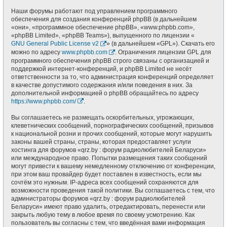
Наши форумы работают под управлением программного
обеспечения для создания конференций phpBB (в дальнейшем
«они», «программное обеспечение phpBB», «www.phpbb.com»,
«phpBB Limited», «phpBB Teams»), выпущенного по лицензии «
GNU General Public License v2
» (в дальнейшем «GPL»). Скачать его
можно по адресу
www.phpbb.com
. Ограничения лицензии GPL для
программного обеспечения phpBB строго связаны с организацией и
поддержкой интернет-конференций, и phpBB Limited не несёт
ответственности за то, что администрация конференций определяет
в качестве допустимого содержания и/или поведения в них. За
дополнительной информацией о phpBB обращайтесь по адресу
https://www.phpbb.com/
.
Вы соглашаетесь не размещать оскорбительных, угрожающих,
клеветнических сообщений, порнографических сообщений, призывов
к национальной розни и прочих сообщений, которые могут нарушить
законы вашей страны, страны, которая предоставляет услуги
хостинга для форумов «qrz.by : форум радиолюбителей Беларуси»
или международное право. Попытки размещения таких сообщений
могут привести к вашему немедленному отключению от конференции,
при этом ваш провайдер будет поставлен в известность, если мы
сочтём это нужным. IP-адреса всех сообщений сохраняются для
возможности проведения такой политики. Вы соглашаетесь с тем, что
администраторы форумов «qrz.by : форум радиолюбителей
Беларуси» имеют право удалить, отредактировать, перенести или
закрыть любую тему в любое время по своему усмотрению. Как
пользователь вы согласны с тем, что введённая вами информация