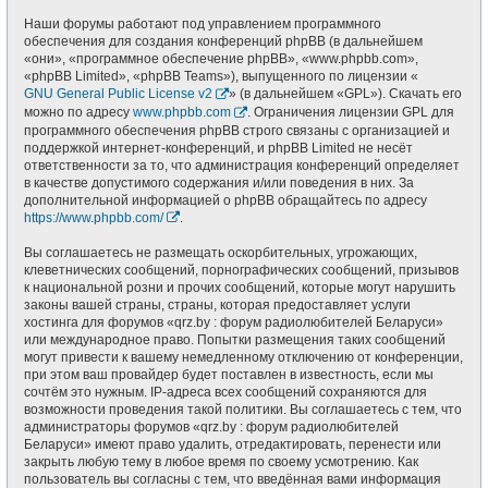
Наши форумы работают под управлением программного
обеспечения для создания конференций phpBB (в дальнейшем
«они», «программное обеспечение phpBB», «www.phpbb.com»,
«phpBB Limited», «phpBB Teams»), выпущенного по лицензии «
GNU General Public License v2
» (в дальнейшем «GPL»). Скачать его
можно по адресу
www.phpbb.com
. Ограничения лицензии GPL для
программного обеспечения phpBB строго связаны с организацией и
поддержкой интернет-конференций, и phpBB Limited не несёт
ответственности за то, что администрация конференций определяет
в качестве допустимого содержания и/или поведения в них. За
дополнительной информацией о phpBB обращайтесь по адресу
https://www.phpbb.com/
.
Вы соглашаетесь не размещать оскорбительных, угрожающих,
клеветнических сообщений, порнографических сообщений, призывов
к национальной розни и прочих сообщений, которые могут нарушить
законы вашей страны, страны, которая предоставляет услуги
хостинга для форумов «qrz.by : форум радиолюбителей Беларуси»
или международное право. Попытки размещения таких сообщений
могут привести к вашему немедленному отключению от конференции,
при этом ваш провайдер будет поставлен в известность, если мы
сочтём это нужным. IP-адреса всех сообщений сохраняются для
возможности проведения такой политики. Вы соглашаетесь с тем, что
администраторы форумов «qrz.by : форум радиолюбителей
Беларуси» имеют право удалить, отредактировать, перенести или
закрыть любую тему в любое время по своему усмотрению. Как
пользователь вы согласны с тем, что введённая вами информация