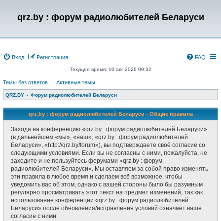
qrz.by : форум радиолюбителей Беларуси
Вход
Регистрация
FAQ
Текущее время: 10 авг 2026 09:32
Темы без ответов
|
Активные темы
QRZ.BY
Форум радиолюбителей Беларуси
qrz.by : форум радиолюбителей Беларуси - Общие правила
Заходя на конференцию «qrz.by : форум радиолюбителей Беларуси»
(в дальнейшем «мы», «наш», «qrz.by : форум радиолюбителей
Беларуси», «http://qrz.by/forum»), вы подтверждаете своё согласие со
следующими условиями. Если вы не согласны с ними, пожалуйста, не
заходите и не пользуйтесь форумами «qrz.by : форум
радиолюбителей Беларуси». Мы оставляем за собой право изменять
эти правила в любое время и сделаем всё возможное, чтобы
уведомить вас об этом, однако с вашей стороны было бы разумным
регулярно просматривать этот текст на предмет изменений, так как
использование конференции «qrz.by : форум радиолюбителей
Беларуси» после обновления/исправления условий означает ваше
согласие с ними.