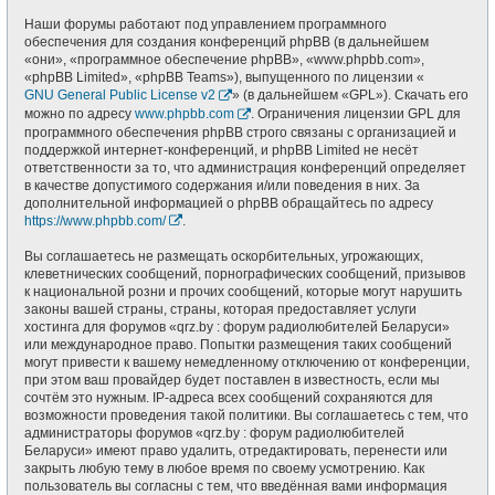
Наши форумы работают под управлением программного
обеспечения для создания конференций phpBB (в дальнейшем
«они», «программное обеспечение phpBB», «www.phpbb.com»,
«phpBB Limited», «phpBB Teams»), выпущенного по лицензии «
GNU General Public License v2
» (в дальнейшем «GPL»). Скачать его
можно по адресу
www.phpbb.com
. Ограничения лицензии GPL для
программного обеспечения phpBB строго связаны с организацией и
поддержкой интернет-конференций, и phpBB Limited не несёт
ответственности за то, что администрация конференций определяет
в качестве допустимого содержания и/или поведения в них. За
дополнительной информацией о phpBB обращайтесь по адресу
https://www.phpbb.com/
.
Вы соглашаетесь не размещать оскорбительных, угрожающих,
клеветнических сообщений, порнографических сообщений, призывов
к национальной розни и прочих сообщений, которые могут нарушить
законы вашей страны, страны, которая предоставляет услуги
хостинга для форумов «qrz.by : форум радиолюбителей Беларуси»
или международное право. Попытки размещения таких сообщений
могут привести к вашему немедленному отключению от конференции,
при этом ваш провайдер будет поставлен в известность, если мы
сочтём это нужным. IP-адреса всех сообщений сохраняются для
возможности проведения такой политики. Вы соглашаетесь с тем, что
администраторы форумов «qrz.by : форум радиолюбителей
Беларуси» имеют право удалить, отредактировать, перенести или
закрыть любую тему в любое время по своему усмотрению. Как
пользователь вы согласны с тем, что введённая вами информация