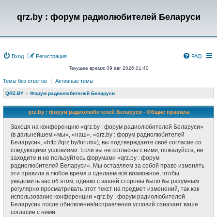
qrz.by : форум радиолюбителей Беларуси
Вход
Регистрация
FAQ
Текущее время: 09 авг 2026 01:40
Темы без ответов
|
Активные темы
QRZ.BY
Форум радиолюбителей Беларуси
qrz.by : форум радиолюбителей Беларуси - Общие правила
Заходя на конференцию «qrz.by : форум радиолюбителей Беларуси»
(в дальнейшем «мы», «наш», «qrz.by : форум радиолюбителей
Беларуси», «http://qrz.by/forum»), вы подтверждаете своё согласие со
следующими условиями. Если вы не согласны с ними, пожалуйста, не
заходите и не пользуйтесь форумами «qrz.by : форум
радиолюбителей Беларуси». Мы оставляем за собой право изменять
эти правила в любое время и сделаем всё возможное, чтобы
уведомить вас об этом, однако с вашей стороны было бы разумным
регулярно просматривать этот текст на предмет изменений, так как
использование конференции «qrz.by : форум радиолюбителей
Беларуси» после обновления/исправления условий означает ваше
согласие с ними.