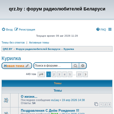
qrz.by : форум радиолюбителей Беларуси
Вход
Регистрация
FAQ
Текущее время: 09 авг 2026 11:29
Темы без ответов
|
Активные темы
QRZ.BY
Форум радиолюбителей Беларуси
Курилка
Курилка
Поиск
Расширенный п
Новая тема
Страница
1
из
23
449 тем
1
2
3
4
5
23
…
След.
Темы
Темы
О жизни...
Последнее сообщение
eu1aq
«
19 апр 2026 14:38
Ответы:
54
1
2
3
Поздравления С Днём Рождения !!!