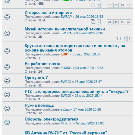
Последнее сообщение
EU4A
«
18 янв 2026 17:53
Ответы:
458
1
16
17
18
19
…
Интересное в интернете
Последнее сообщение
EW8AP
«
26 июл 2026 18:53
Ответы:
1154
1
44
45
46
47
…
Музей истории вычислительной техники
Последнее сообщение
EW3CN
«
06 июл 2026 23:07
Ответы:
35
1
2
Крутая антенна для коротких волн и не только , на
основе дыхания атомов
Последнее сообщение
EU8T
«
05 июл 2026 19:37
Ответы:
1
Не работает почта
Последнее сообщение
EU3KO
«
03 июн 2026 13:33
Ответы:
14
Где купить?
Последнее сообщение
EW2GI
«
16 апр 2026 15:47
Ответы:
11
FT2 - это прогресс или дальнейший путь в "никуда"?
Последнее сообщение
EW2GI
«
26 мар 2026 15:44
Ответы:
9
Нужна помощь
Последнее сообщение
eu1aq
«
17 мар 2026 10:26
Ответы:
12
Обороты электродвигателя
Последнее сообщение
MrStron
«
02 мар 2026 17:02
КВ Антенна RV-7HF от "Русский вертикал"