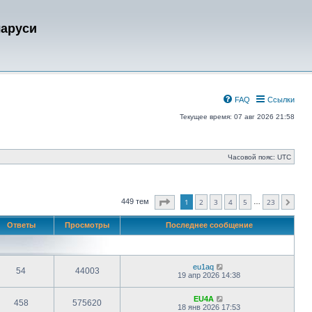
ларуси
FAQ
Ссылки
Текущее время: 07 авг 2026 21:58
Часовой пояс:
UTC
Страница
1
из
23
449 тем
1
2
3
4
5
23
…
След.
Ответы
Просмотры
Последнее сообщение
eu1aq
54
44003
19 апр 2026 14:38
EU4A
458
575620
18 янв 2026 17:53