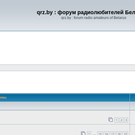
qrz.by : форум радиолюбителей Бе
qrz.by : forum radio amateurs of Belarus
 поиск
емы
1
2
3
1
15
16
17
18
19
…