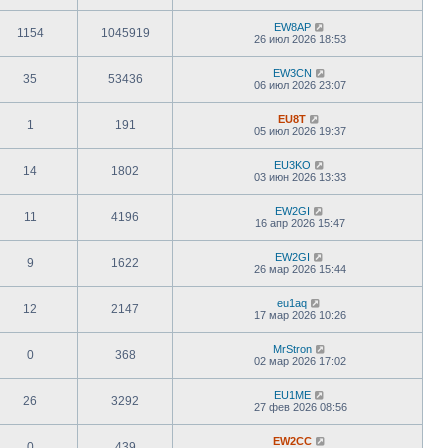
EW8AP
1154
1045919
26 июл 2026 18:53
EW3CN
35
53436
06 июл 2026 23:07
EU8T
1
191
05 июл 2026 19:37
EU3KO
14
1802
03 июн 2026 13:33
EW2GI
11
4196
16 апр 2026 15:47
EW2GI
9
1622
26 мар 2026 15:44
eu1aq
12
2147
17 мар 2026 10:26
MrStron
0
368
02 мар 2026 17:02
EU1ME
26
3292
27 фев 2026 08:56
EW2CC
0
439