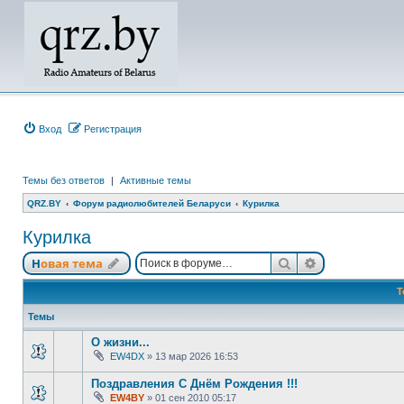
Вход
Регистрация
Темы без ответов
|
Активные темы
QRZ.BY
Форум радиолюбителей Беларуси
Курилка
Курилка
Поиск
Расширенный
Новая тема
Т
Темы
О жизни...
EW4DX
»
13 мар 2026 16:53
Поздравления С Днём Рождения !!!
EW4BY
»
01 сен 2010 05:17