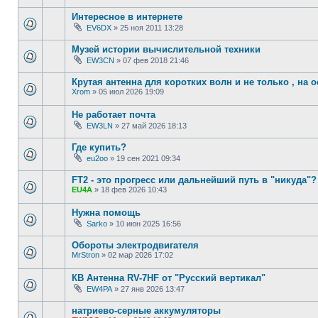
Интересное в интернете
EV6DX
»
25 ноя 2011 13:28
Музей истории вычислительной техники
EW3CN
»
07 фев 2018 21:46
Крутая антенна для коротких волн и не только , на
Xrom
»
05 июл 2026 19:09
Не работает почта
EW3LN
»
27 май 2026 18:13
Где купить?
eu2oo
»
19 сен 2021 09:34
FT2 - это прогресс или дальнейший путь в "никуда"?
EU4A
»
18 фев 2026 10:43
Нужна помощь
Sarko
»
10 июн 2025 16:56
Обороты электродвигателя
MrStron
»
02 мар 2026 17:02
КВ Антенна RV-7HF от "Русский вертикал"
EW4PA
»
27 янв 2026 13:47
натриево-серные аккумуляторы