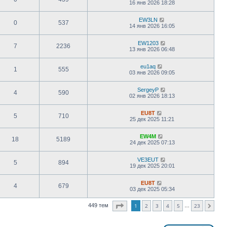
16 янв 2026 18:28
EW3LN
0
537
14 янв 2026 16:05
EW1203
7
2236
13 янв 2026 06:48
eu1aq
1
555
03 янв 2026 09:05
SergeyP
4
590
02 янв 2026 18:13
EU8T
5
710
25 дек 2025 11:21
EW4M
18
5189
24 дек 2025 07:13
VE3EUT
5
894
19 дек 2025 20:01
EU8T
4
679
03 дек 2025 05:34
Страница
1
из
23
449 тем
1
2
3
4
5
23
…
След.