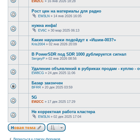
EW2CC
»
16 янв 2026 18:28
Рост цен на материалы для радио
EW3LN
»
14 янв 2026 16:05
нужна инфа!
EV6C
»
30 мар 2025 06:13
Какие наушники подойдут к «Ишим-003?»
Kris2004
»
02 янв 2026 20:09
В PowerSDR под SDR 1000 дублируется сигнал
SergeyP
»
02 янв 2026 08:56
Удаление объявлений в рубриках продам - куплю - 
EW8CG
»
24 дек 2025 11:06
Базар закончен
BFRR
»
20 дек 2025 03:59
5G
EW2CC
»
17 дек 2025 17:29
Не корректная работа кластера
EW3LN
»
02 дек 2025 17:04
Новая тема
Вернуться к списку форумов