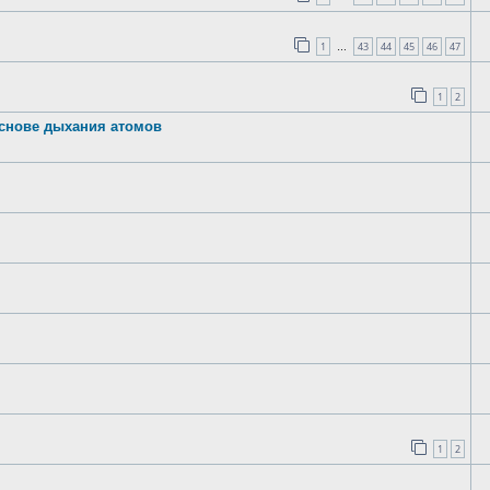
1
43
44
45
46
47
…
1
2
 основе дыхания атомов
1
2