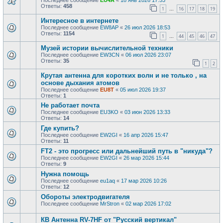
Последнее сообщение
EU4A
«
18 янв 2026 17:53
Ответы:
458
1
16
17
18
19
…
Интересное в интернете
Последнее сообщение
EW8AP
«
26 июл 2026 18:53
Ответы:
1154
1
44
45
46
47
…
Музей истории вычислительной техники
Последнее сообщение
EW3CN
«
06 июл 2026 23:07
Ответы:
35
1
2
Крутая антенна для коротких волн и не только , на
основе дыхания атомов
Последнее сообщение
EU8T
«
05 июл 2026 19:37
Ответы:
1
Не работает почта
Последнее сообщение
EU3KO
«
03 июн 2026 13:33
Ответы:
14
Где купить?
Последнее сообщение
EW2GI
«
16 апр 2026 15:47
Ответы:
11
FT2 - это прогресс или дальнейший путь в "никуда"?
Последнее сообщение
EW2GI
«
26 мар 2026 15:44
Ответы:
9
Нужна помощь
Последнее сообщение
eu1aq
«
17 мар 2026 10:26
Ответы:
12
Обороты электродвигателя
Последнее сообщение
MrStron
«
02 мар 2026 17:02
КВ Антенна RV-7HF от "Русский вертикал"