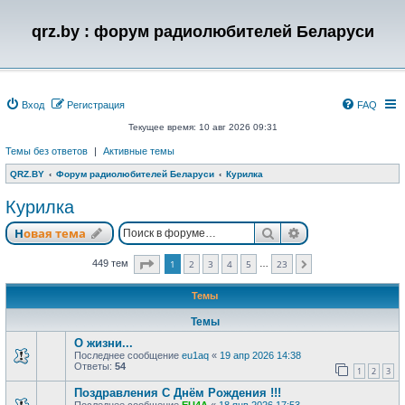
qrz.by : форум радиолюбителей Беларуси
Вход
Регистрация
FAQ
Текущее время: 10 авг 2026 09:31
Темы без ответов
|
Активные темы
QRZ.BY
Форум радиолюбителей Беларуси
Курилка
Курилка
Поиск
Расширенный п
Новая тема
Страница
1
из
23
449 тем
1
2
3
4
5
23
…
След.
Темы
Темы
О жизни...
Последнее сообщение
eu1aq
«
19 апр 2026 14:38
Ответы:
54
1
2
3
Поздравления С Днём Рождения !!!