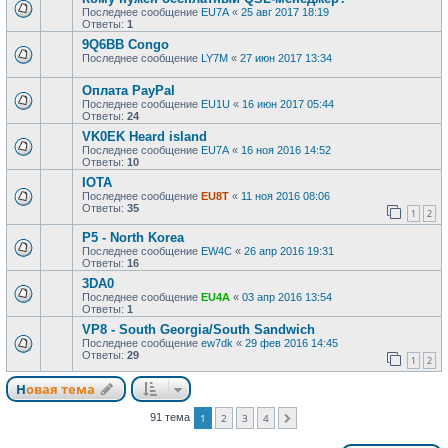
Последнее сообщение
EU7A
«
25 авг 2017 18:19
Ответы:
1
9Q6BB Congo
Последнее сообщение
LY7M
«
27 июн 2017 13:34
Оплата PayPal
Последнее сообщение
EU1U
«
16 июн 2017 05:44
Ответы:
24
VK0EK Heard island
Последнее сообщение
EU7A
«
16 ноя 2016 14:52
Ответы:
10
IOTA
Последнее сообщение
EU8T
«
11 ноя 2016 08:06
Ответы:
35
1
2
P5 - North Korea
Последнее сообщение
EW4C
«
26 апр 2016 19:31
Ответы:
16
3DA0
Последнее сообщение
EU4A
«
03 апр 2016 13:54
Ответы:
1
VP8 - South Georgia/South Sandwich
Последнее сообщение
ew7dk
«
29 фев 2016 14:45
Ответы:
29
1
2
Новая тема
91 тема
1
2
3
4
След.