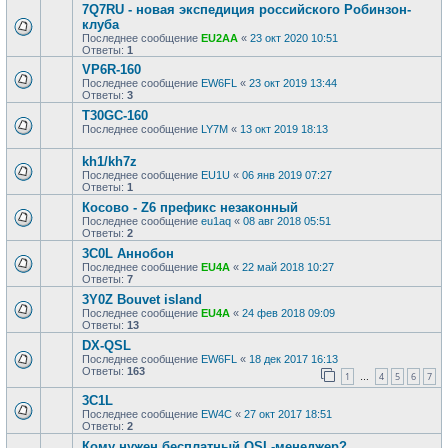
7Q7RU - новая экспедиция российского Робинзон-
клуба
Последнее сообщение
EU2AA
«
23 окт 2020 10:51
Ответы:
1
VP6R-160
Последнее сообщение
EW6FL
«
23 окт 2019 13:44
Ответы:
3
T30GC-160
Последнее сообщение
LY7M
«
13 окт 2019 18:13
kh1/kh7z
Последнее сообщение
EU1U
«
06 янв 2019 07:27
Ответы:
1
Косово - Z6 префикс незаконный
Последнее сообщение
eu1aq
«
08 авг 2018 05:51
Ответы:
2
3C0L Аннобон
Последнее сообщение
EU4A
«
22 май 2018 10:27
Ответы:
7
3Y0Z Bouvet island
Последнее сообщение
EU4A
«
24 фев 2018 09:09
Ответы:
13
DX-QSL
Последнее сообщение
EW6FL
«
18 дек 2017 16:13
Ответы:
163
1
4
5
6
7
…
3C1L
Последнее сообщение
EW4C
«
27 окт 2017 18:51
Ответы:
2
Кому нужен бесплатный QSL-менеджер?