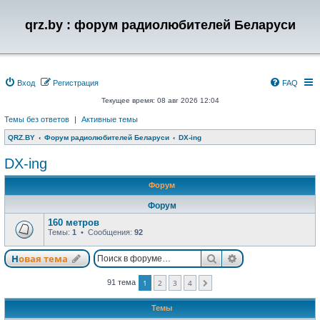
qrz.by : форум радиолюбителей Беларуси
Вход
Регистрация
FAQ
Текущее время: 08 авг 2026 12:04
Темы без ответов
|
Активные темы
QRZ.BY
Форум радиолюбителей Беларуси
DX-ing
DX-ing
Форум
Форум
160 метров
Темы:
1
• Сообщения:
92
Поиск
Расширенный п
Новая тема
91 тема
1
2
3
4
След.
Темы