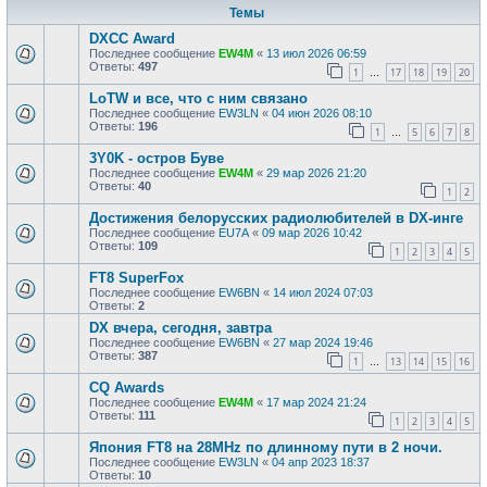
Темы
DXCC Award
Последнее сообщение
EW4M
«
13 июл 2026 06:59
Ответы:
497
1
17
18
19
20
…
LoTW и все, что с ним связано
Последнее сообщение
EW3LN
«
04 июн 2026 08:10
Ответы:
196
1
5
6
7
8
…
3Y0K - остров Буве
Последнее сообщение
EW4M
«
29 мар 2026 21:20
Ответы:
40
1
2
Достижения белорусских радиолюбителей в DX-инге
Последнее сообщение
EU7A
«
09 мар 2026 10:42
Ответы:
109
1
2
3
4
5
FT8 SuperFox
Последнее сообщение
EW6BN
«
14 июл 2024 07:03
Ответы:
2
DX вчера, сегодня, завтра
Последнее сообщение
EW6BN
«
27 мар 2024 19:46
Ответы:
387
1
13
14
15
16
…
CQ Awards
Последнее сообщение
EW4M
«
17 мар 2024 21:24
Ответы:
111
1
2
3
4
5
Япония FT8 на 28MHz по длинному пути в 2 ночи.
Последнее сообщение
EW3LN
«
04 апр 2023 18:37
Ответы:
10